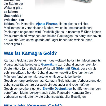
die Stärke der
Wirkung
gibt
es keinen
Unterschied
zwischen den
beiden.
Der Hersteller,
Ajanta Pharma
, liefert dieses beliebte
Medikament in verschiedene Märkte, wo es in unterschiedlichen
Packungen angeboten wird. Deshalb gibt es in unserem E-Shop keinen
Preisunterschied zwischen den beiden Packungen, es hängt nur davon
ab, welche Version wir gerade auf Lager haben und welche Ihnen
besser gefällt.
Was ist Kamagra Gold?
Kamagra Gold ist ein Generikum des weltweit bekannten Medikaments
Viagra und das beliebteste
Generikum
zur Behandlung der erektilen
Dysfunktion. Es enthält den Wirkstoff
Sildenafil Citrat
, der sich als
sehr zuverlässig bei der Behandlung von erektiler Dysfunktion bei
Männern (und pulmonaler arterieller Hypertonie bei beiden
Geschlechtern) erwiesen hat. Kamagra Gold trägt zur Verbesserung der
Lebensqualität bei, zu der auch ein gesunder und regelmäßiger
Geschlechtsverkehr gehört.
Erektile Dysfunktion
betrifft nicht nur den
betroffenen Mann, sondern auch seine Partnerin. Kamagra Gold
verbessert somit effektiv die Lebensqualität aller Beteiligten.
Wie wirkt Kamagra Gold?