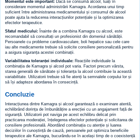
Momentul este important:
Dacă se consumă alcool, luați în
considerare momentul administrării Kamagra. Acordarea unui timp
suficient între administrarea medicamentului și consumul de alcool
poate ajuta la reducerea interacțiunilor potențiale și la optimizarea
efectelor terapeutice.
Sfatul medicului:
Înainte de a combina Kamagra cu alcool, este
recomandabil să consultați un profesionist din domeniul sănătății.
Persoanele cu probleme cardiovasculare, boli hepatice sau cele care
iau alte medicamente trebuie să solicite consiliere personalizată pentru
a asigura siguranța acestei combinații.
Variabilitatea toleranței individuale:
Reacțiile individuale la
combinația de Kamagra și alcool pot varia. Factori precum vârsta,
starea generală de sănătate și toleranța la alcool contribuie la această
variabilitate. Utilizatorii trebuie să fie atenți la semnalele corpului lor și
să își adapteze abordarea în consecință.
Concluzie
Interacțiunea dintre Kamagra și alcool garantează o examinare atentă,
echilibrând dorința de îmbunătățire a erecției cu un angajament față de
siguranță. Utilizatorii pot naviga pe acest echilibru delicat prin
practicarea moderației, înțelegerea efectelor potențiale și solicitarea de
consiliere profesională. Abordând combinația cu atenție și luarea
deciziilor în cunoștință de cauză, persoanele pot optimiza beneficiile
terapeutice ale Kamagra, bucurându-se în același timp de o coexistență