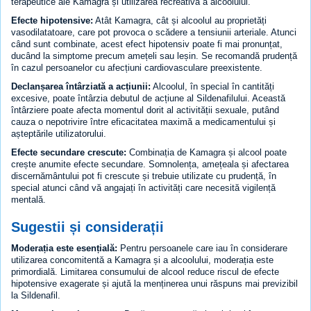
terapeutice ale Kamagra și utilizarea recreativă a alcoolului.
Efecte hipotensive:
Atât Kamagra, cât și alcoolul au proprietăți
vasodilatatoare, care pot provoca o scădere a tensiunii arteriale. Atunci
când sunt combinate, acest efect hipotensiv poate fi mai pronunțat,
ducând la simptome precum amețeli sau leșin. Se recomandă prudență
în cazul persoanelor cu afecțiuni cardiovasculare preexistente.
Declanșarea întârziată a acțiunii:
Alcoolul, în special în cantități
excesive, poate întârzia debutul de acțiune al Sildenafilului. Această
întârziere poate afecta momentul dorit al activității sexuale, putând
cauza o nepotrivire între eficacitatea maximă a medicamentului și
așteptările utilizatorului.
Efecte secundare crescute:
Combinația de Kamagra și alcool poate
crește anumite efecte secundare. Somnolența, amețeala și afectarea
discernământului pot fi crescute și trebuie utilizate cu prudență, în
special atunci când vă angajați în activități care necesită vigilență
mentală.
Sugestii și considerații
Moderația este esențială:
Pentru persoanele care iau în considerare
utilizarea concomitentă a Kamagra și a alcoolului, moderația este
primordială. Limitarea consumului de alcool reduce riscul de efecte
hipotensive exagerate și ajută la menținerea unui răspuns mai previzibil
la Sildenafil.