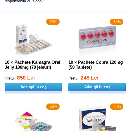
responsabilă cu alcoolul.
-23%
-59%
10 × Pachete Kamagra Oral
10 × Pachete Cobra 120mg
Jelly 100mg (70 jeleuri)
(50 Tablete)
850 Lei
245 Lei
Pretul:
Pretul:
Adaugă in coş
Adaugă in coş
-50%
-59%