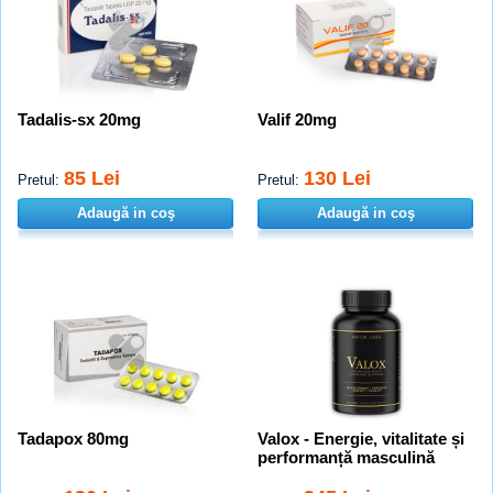
Tadalis-sx 20mg
Valif 20mg
85 Lei
130 Lei
Pretul:
Pretul:
Adaugă in coş
Adaugă in coş
Tadapox 80mg
Valox - Energie, vitalitate și
performanță masculină