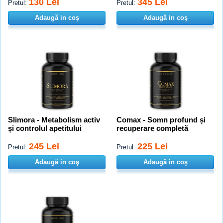
130 Lei
345 Lei
Pretul:
Pretul:
Adaugă in coş
Adaugă in coş
Slimora - Metabolism activ
Comax - Somn profund și
și controlul apetitului
recuperare completă
245 Lei
225 Lei
Pretul:
Pretul:
Adaugă in coş
Adaugă in coş