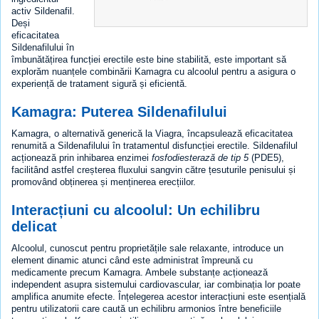
activ Sildenafil.
Deși
eficacitatea
Sildenafilului în
îmbunătățirea funcției erectile este bine stabilită, este important să
explorăm nuanțele combinării Kamagra cu alcoolul pentru a asigura o
experiență de tratament sigură și eficientă.
Kamagra: Puterea Sildenafilului
Kamagra, o alternativă generică la Viagra, încapsulează eficacitatea
renumită a Sildenafilului în tratamentul disfuncției erectile. Sildenafilul
acționează prin inhibarea enzimei
fosfodiesterază de tip 5
(PDE5),
facilitând astfel creșterea fluxului sangvin către țesuturile penisului și
promovând obținerea și menținerea erecțiilor.
Interacțiuni cu alcoolul: Un echilibru
delicat
Alcoolul, cunoscut pentru proprietățile sale relaxante, introduce un
element dinamic atunci când este administrat împreună cu
medicamente precum Kamagra. Ambele substanțe acționează
independent asupra sistemului cardiovascular, iar combinația lor poate
amplifica anumite efecte. Înțelegerea acestor interacțiuni este esențială
pentru utilizatorii care caută un echilibru armonios între beneficiile