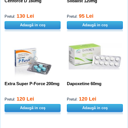
Cenforce D 160mg
Sildalist 120mg
130 Lei
95 Lei
Pretul:
Pretul:
Adaugă in coş
Adaugă in coş
Extra Super P-Force 200mg
Dapoxetine 60mg
120 Lei
120 Lei
Pretul:
Pretul:
Adaugă in coş
Adaugă in coş