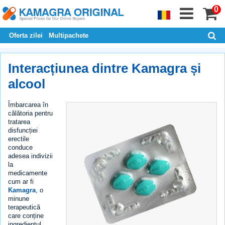
0
Oferta zilei
Multipachete
Interacțiunea dintre Kamagra și
alcool
Îmbarcarea în
călătoria pentru
tratarea
disfuncției
erectile
conduce
adesea indivizii
la
medicamente
cum ar fi
Kamagra
, o
minune
terapeutică
care conține
ingredientul