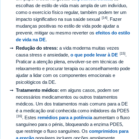
escolhas de estilo de vida mais ampla de um indivíduo,
como o exercício físico regular, também podem ter um
[14]
impacto significativo na sua saúde sexual
. Fazer
mudanças positivas no estilo de vida pode ajudar a
prevenir, mitigar ou mesmo reverter os
efeitos do estilo
de vida na DE
.
Redução do stress:
a vida moderna muitas vezes
[15]
causa stress e ansiedade,
o que pode levar à DE
.
Praticar a atenção plena, envolver-se em técnicas de
relaxamento e procurar terapia ou aconselhamento pode
ajudar a lidar com os componentes emocionais e
psicológicos da DE.
Tratamento médico:
em alguns casos, podem ser
necessários medicamentos ou outros tratamentos
médicos. Um dos tratamentos mais comuns para a DE
é a medicação oral conhecida como inibidores da PDE5
[16]
. Estes
remédios para a potência
aumentam o fluxo
sanguíneo para o pénis, bloqueando a enzima PDE5,
que restringe o fluxo sanguíneo. Os
comprimidos para
a ereção
populares incluem opções amplamente