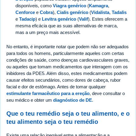
disponíveis, como
Viagra genérico
(
Kamagra
,
Cenforce
e
Cobra
),
Cialis genérico
(
Vidalista
,
Tadalis
e
Tadacip
) e
Levitra genérico
(
Valif
). Estes oferecem a
mesma eficácia que as suas alternativas de marca,
mas a um preço mais acessível.
No entanto, é importante notar que podem não ser adequados
para todos os homens, particularmente aqueles com certas
condições de saúde, como doenças cardiovasculares graves,
ou aqueles que tomam medicamentos que interagem com os
inibidores da PDE5. Além disso, estes medicamentos podem
causar efeitos secundários, como dores de cabeça, rubor
facial e dor de estômago. Antes de tomar qualquer
estimulante farmacêutico para a ereção
, deve consultar o
seu médico e obter um
diagnóstico de DE
.
Que o teu remédio seja o teu alimento, e o
teu alimento seja o teu remédio
Existe uma relação inegável entre a alimentação e a