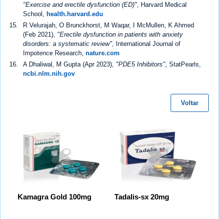
"Exercise and erectile dysfunction (ED)"
, Harvard Medical
School,
health.harvard.edu
R Velurajah, O Brunckhorst, M Waqar, I McMullen, K Ahmed
(Feb 2021),
"Erectile dysfunction in patients with anxiety
disorders: a systematic review"
, International Journal of
Impotence Research,
nature.com
A Dhaliwal, M Gupta (Apr 2023),
"PDE5 Inhibitors"
, StatPearls,
ncbi.nlm.nih.gov
Voltar
Kamagra Gold 100mg
Tadalis-sx 20mg