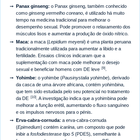
Panax ginseng:
o Panax ginseng, também conhecido
como
ginseng vermelho coreano
, é utilizado há muito
tempo na medicina tradicional para melhorar o
desempenho sexual. Pode promover o relaxamento dos
músculos lisos e aumentar a produção de óxido nítrico.
Maca:
a maca (
Lepidium meyenii
) é uma planta peruana
tradicionalmente utilizada para aumentar a libido e a
fertilidade. Ensaios clínicos indicaram que a
suplementação com maca pode melhorar o desejo
[9]
sexual e beneficiar homens com DE leve
.
Yohimbe:
o yohimbe (
Pausinystalia yohimbe
), derivado
da casca de uma árvore africana, contém
yohimbina
,
que tem sido estudada pelo seu potencial no tratamento
[10]
da DE
. A investigação indica que a yohimbina pode
melhorar a função erétil, aumentando o fluxo sanguíneo
e os impulsos nervosos para o pénis.
Erva-cabra-cornuda:
a erva-cabra-cornuda
(
Epimedium
) contém
icariina
, um composto que pode
inibir a
fosfodiesterase tipo 5
(PDE5), semelhante à