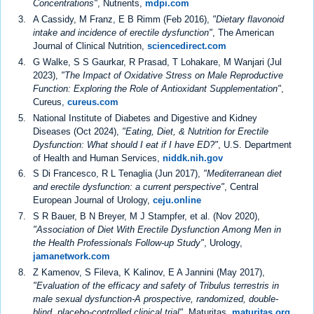
Concentrations"
, Nutrients,
mdpi.com
A Cassidy, M Franz, E B Rimm (Feb 2016),
"Dietary flavonoid
intake and incidence of erectile dysfunction"
, The American
Journal of Clinical Nutrition,
sciencedirect.com
G Walke, S S Gaurkar, R Prasad, T Lohakare, M Wanjari (Jul
2023),
"The Impact of Oxidative Stress on Male Reproductive
Function: Exploring the Role of Antioxidant Supplementation"
,
Cureus,
cureus.com
National Institute of Diabetes and Digestive and Kidney
Diseases (Oct 2024),
"Eating, Diet, & Nutrition for Erectile
Dysfunction: What should I eat if I have ED?"
, U.S. Department
of Health and Human Services,
niddk.nih.gov
S Di Francesco, R L Tenaglia (Jun 2017),
"Mediterranean diet
and erectile dysfunction: a current perspective"
, Central
European Journal of Urology,
ceju.online
S R Bauer, B N Breyer, M J Stampfer, et al. (Nov 2020),
"Association of Diet With Erectile Dysfunction Among Men in
the Health Professionals Follow-up Study"
, Urology,
jamanetwork.com
Z Kamenov, S Fileva, K Kalinov, E A Jannini (May 2017),
"Evaluation of the efficacy and safety of Tribulus terrestris in
male sexual dysfunction-A prospective, randomized, double-
blind, placebo-controlled clinical trial"
, Maturitas,
maturitas.org