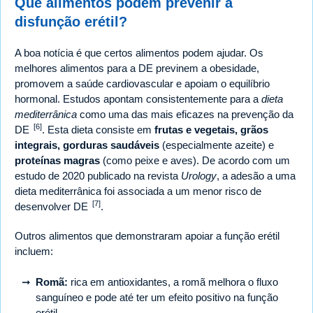
Que alimentos podem prevenir a
disfunção erétil?
A boa notícia é que certos alimentos podem ajudar. Os
melhores alimentos para a DE previnem a obesidade,
promovem a saúde cardiovascular e apoiam o equilíbrio
hormonal. Estudos apontam consistentemente para a
dieta
mediterrânica
como uma das mais eficazes na prevenção da
[6]
DE
. Esta dieta consiste em
frutas e vegetais, grãos
integrais, gorduras saudáveis
(especialmente azeite) e
proteínas magras
(como peixe e aves). De acordo com um
estudo de 2020 publicado na revista
Urology
, a adesão a uma
dieta mediterrânica foi associada a um menor risco de
[7]
desenvolver DE
.
Outros alimentos que demonstraram apoiar a função erétil
incluem:
Romã:
rica em antioxidantes, a romã melhora o fluxo
sanguíneo e pode até ter um efeito positivo na função
erétil.