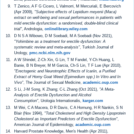
T Zenico, A F G Cicero, L Valmorri, M Mercuriali, E Bercovich
(Apr 2009),
"Subjective effects of Lepidium meyenii (Maca)
extract on well-being and sexual performances in patients with
mild erectile dysfunction: a randomised, double-blind clinical
trial"
, Andrologia,
onlinelibrary.wiley.com
D N S A Wibowo, D M Soebadi, M A Soebadi (Nov 2021),
"Yohimbine as a treatment for erectile dysfunction: A
systematic review and meta-analysis"
, Turkish Journal of
Urology,
pmc.ncbi.nlm.nih.gov
A W Shindel, Z-Ch Xin, G Lin, T M Fandel, Y-Ch Huang, L
Banie, B N Breyer, M M Garcia, Ch-S Lin, T F Lue (Apr 2010),
"Erectogenic and Neurotrophic Effects of Icariin, a Purified
Extract of Horny Goat Weed (Epimedium spp.) In Vitro and In
Vivo"
, The Journal of Sexual Medicine,
academic.oup.com
S Li, J-M Song, K Zhang; C-L Zhang (Oct 2021),
"A Meta-
Analysis of Erectile Dysfunction and Alcohol
Consumption"
, Urologia Internationalis,
karger.com
M Wei, C A Macera, D R Davis, C A Hornung, H R Nankin, S N
Blair (Nov 1994),
"Total Cholesterol and High Density Lipoprotein
Cholesterol as Important Predictors of Erectile Dysfunction"
,
American Journal of Epidemiology,
academic.oup.com
Harvard Prostate Knowledge, Men's Health (Apr 2011),