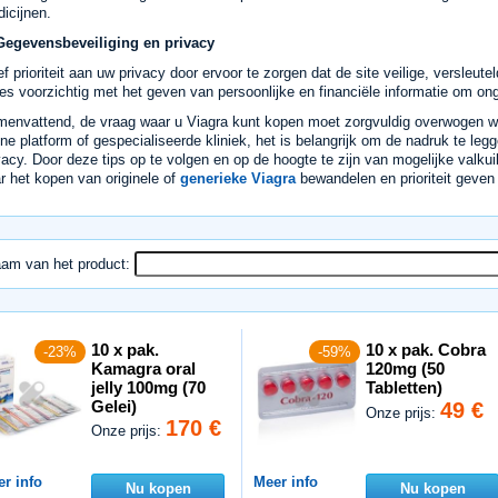
icijnen.
Gegevensbeveiliging en privacy
f prioriteit aan uw privacy door ervoor te zorgen dat de site veilige, versleute
s voorzichtig met het geven van persoonlijke en financiële informatie om o
envattend, de vraag waar u Viagra kunt kopen moet zorgvuldig overwogen wo
ine platform of gespecialiseerde kliniek, het is belangrijk om de nadruk te le
vacy. Door deze tips op te volgen en op de hoogte te zijn van mogelijke val
r het kopen van originele of
generieke Viagra
bewandelen en prioriteit geven
am van het product:
10 x pak.
10 x pak. Cobra
-23%
-59%
Kamagra oral
120mg (50
jelly 100mg (70
Tabletten)
Gelei)
49 €
Onze prijs:
170 €
Onze prijs:
r info
Meer info
Nu kopen
Nu kopen