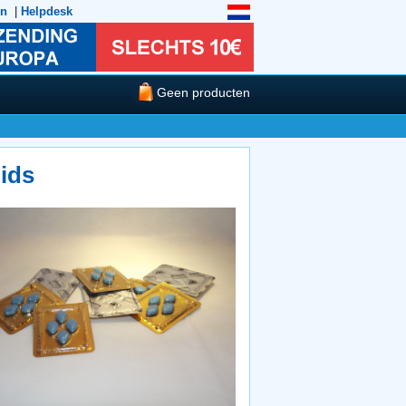
en
|
Helpdesk
Geen producten
ids