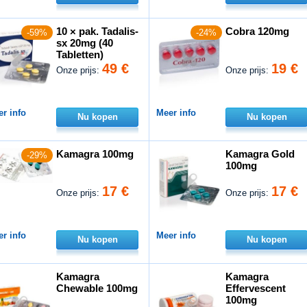
10 × pak. Tadalis-
Cobra 120mg
-59%
-24%
sx 20mg (40
Tabletten)
49 €
19 €
Onze prijs:
Onze prijs:
r info
Meer info
Nu kopen
Nu kopen
Kamagra 100mg
Kamagra Gold
-29%
100mg
17 €
17 €
Onze prijs:
Onze prijs:
r info
Meer info
Nu kopen
Nu kopen
Kamagra
Kamagra
Chewable 100mg
Effervescent
100mg