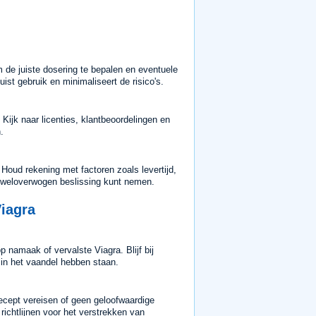
m de juiste dosering te bepalen en eventuele
st gebruik en minimaliseert de risico's.
 Kijk naar licenties, klantbeoordelingen en
.
 Houd rekening met factoren zoals levertijd,
n weloverwogen beslissing kunt nemen.
Viagra
namaak of vervalste Viagra. Blijf bij
in het vaandel hebben staan.
recept vereisen of geen geloofwaardige
ichtlijnen voor het verstrekken van