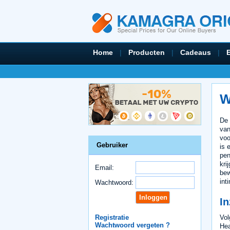
Home
|
Producten
|
Cadeaus
|
W
De
van
voo
Gebruiker
is 
pen
kri
Email:
bew
int
Wachtwoord:
In
Vol
Registratie
Wachtwoord vergeten ?
Hea