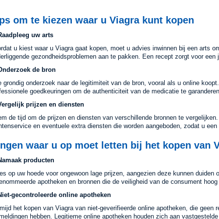
ps om te kiezen waar u Viagra kunt kopen
Raadpleeg uw arts
rdat u kiest waar u Viagra gaat kopen, moet u advies inwinnen bij een arts o
erliggende gezondheidsproblemen aan te pakken. Een recept zorgt voor een jui
 Onderzoek de bron
 grondig onderzoek naar de legitimiteit van de bron, vooral als u online koopt.
fessionele goedkeuringen om de authenticiteit van de medicatie te garanderen
Vergelijk prijzen en diensten
m de tijd om de prijzen en diensten van verschillende bronnen te vergelijken.
ntenservice en eventuele extra diensten die worden aangeboden, zodat u ee
ngen waar u op moet letten bij het kopen van 
 Namaak producten
s op uw hoede voor ongewoon lage prijzen, aangezien deze kunnen duiden op 
enommeerde apotheken en bronnen die de veiligheid van de consument hoog 
Niet-gecontroleerde online apotheken
mijd het kopen van Viagra van niet-geverifieerde online apotheken, die geen 
meldingen hebben. Legitieme online apotheken houden zich aan vastgestelde r