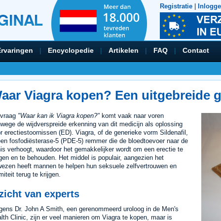
Registratie
|
Inlogg
Ervaringen
|
Encyclopedie
|
Artikelen
|
FAQ
|
Contact
aar Viagra kopen? Een uitgebreide g
 vraag
"Waar kan ik Viagra kopen?"
komt vaak naar voren
wege de wijdverspreide erkenning van dit medicijn als oplossing
r erectiestoornissen (ED). Viagra, of de generieke vorm Sildenafil,
een fosfodiësterase-5 (PDE-5) remmer die de bloedtoevoer naar de
is verhoogt, waardoor het gemakkelijker wordt om een erectie te
jgen en te behouden. Het middel is populair, aangezien het
ezen heeft mannen te helpen hun seksuele zelfvertrouwen en
imiteit terug te krijgen.
zicht van experts
gens Dr. John A Smith, een gerenommeerd uroloog in de Men's
lth Clinic, zijn er veel manieren om Viagra te kopen, maar is