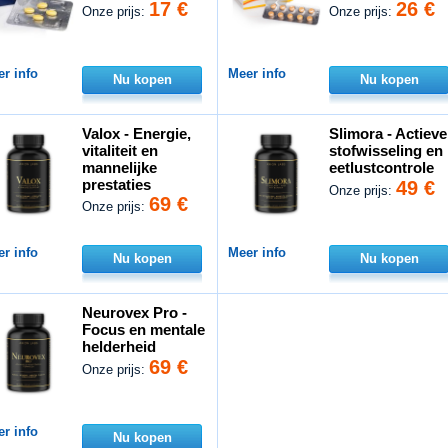
17 €
26 €
Onze prijs:
Onze prijs:
r info
Meer info
Nu kopen
Nu kopen
Valox - Energie,
Slimora - Actieve
vitaliteit en
stofwisseling en
mannelijke
eetlustcontrole
prestaties
49 €
Onze prijs:
69 €
Onze prijs:
r info
Meer info
Nu kopen
Nu kopen
Neurovex Pro -
Focus en mentale
helderheid
69 €
Onze prijs:
r info
Nu kopen