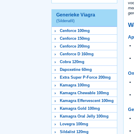
voo
men
ger
Generieke Viagra
(Sildenafil)
W
Cenforce 100mg
Ap
Cenforce 150mg
Cenforce 200mg
Cenforce D 160mg
Cobra 120mg
Dapoxetine 60mg
On
Extra Super P-Force 200mg
Kamagra 100mg
Kamagra Chewable 100mg
Kamagra Effervescent 100mg
Kamagra Gold 100mg
Ge
Kamagra Oral Jelly 100mg
Lovegra 100mg
Sildalist 120mg