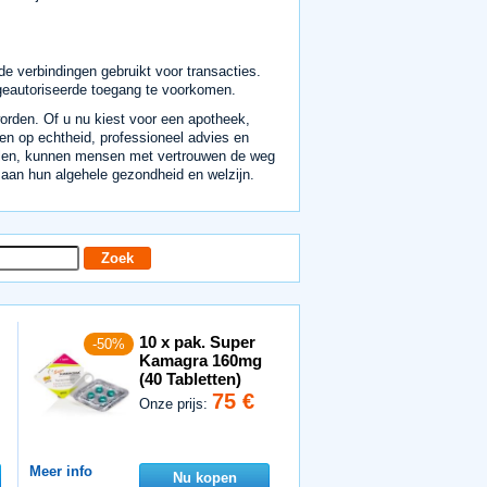
lde verbindingen gebruikt voor transacties.
ngeautoriseerde toegang te voorkomen.
rden. Of u nu kiest voor een apotheek,
ggen op echtheid, professioneel advies en
kuilen, kunnen mensen met vertrouwen de weg
 aan hun algehele gezondheid en welzijn.
10 x pak. Super
-50%
Kamagra 160mg
(40 Tabletten)
75 €
Onze prijs:
Meer info
Nu kopen