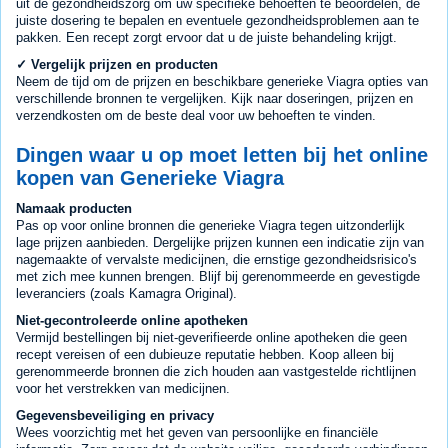
uit de gezondheidszorg om uw specifieke behoeften te beoordelen, de
juiste dosering te bepalen en eventuele gezondheidsproblemen aan te
pakken. Een recept zorgt ervoor dat u de juiste behandeling krijgt.
✓ Vergelijk prijzen en producten
Neem de tijd om de prijzen en beschikbare generieke Viagra opties van
verschillende bronnen te vergelijken. Kijk naar doseringen, prijzen en
verzendkosten om de beste deal voor uw behoeften te vinden.
Dingen waar u op moet letten bij het online
kopen van Generieke Viagra
Namaak producten
Pas op voor online bronnen die generieke Viagra tegen uitzonderlijk
lage prijzen aanbieden. Dergelijke prijzen kunnen een indicatie zijn van
nagemaakte of vervalste medicijnen, die ernstige gezondheidsrisico's
met zich mee kunnen brengen. Blijf bij gerenommeerde en gevestigde
leveranciers (zoals Kamagra Original).
Niet-gecontroleerde online apotheken
Vermijd bestellingen bij niet-geverifieerde online apotheken die geen
recept vereisen of een dubieuze reputatie hebben. Koop alleen bij
gerenommeerde bronnen die zich houden aan vastgestelde richtlijnen
voor het verstrekken van medicijnen.
Gegevensbeveiliging en privacy
Wees voorzichtig met het geven van persoonlijke en financiële