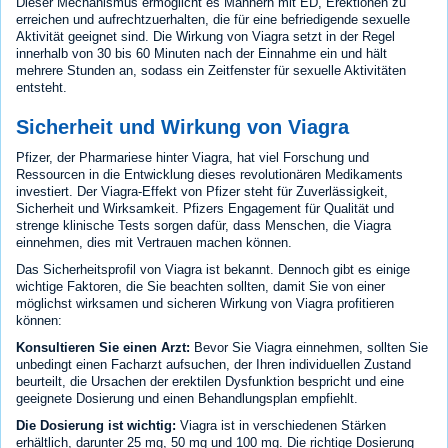
Dieser Mechanismus ermöglicht es Männern mit ED, Erektionen zu
erreichen und aufrechtzuerhalten, die für eine befriedigende sexuelle
Aktivität geeignet sind. Die Wirkung von Viagra setzt in der Regel
innerhalb von 30 bis 60 Minuten nach der Einnahme ein und hält
mehrere Stunden an, sodass ein Zeitfenster für sexuelle Aktivitäten
entsteht.
Sicherheit und Wirkung von Viagra
Pfizer, der Pharmariese hinter Viagra, hat viel Forschung und
Ressourcen in die Entwicklung dieses revolutionären Medikaments
investiert. Der Viagra-Effekt von Pfizer steht für Zuverlässigkeit,
Sicherheit und Wirksamkeit. Pfizers Engagement für Qualität und
strenge klinische Tests sorgen dafür, dass Menschen, die Viagra
einnehmen, dies mit Vertrauen machen können.
Das Sicherheitsprofil von Viagra ist bekannt. Dennoch gibt es einige
wichtige Faktoren, die Sie beachten sollten, damit Sie von einer
möglichst wirksamen und sicheren Wirkung von Viagra profitieren
können:
Konsultieren Sie einen Arzt:
Bevor Sie Viagra einnehmen, sollten Sie
unbedingt einen Facharzt aufsuchen, der Ihren individuellen Zustand
beurteilt, die Ursachen der erektilen Dysfunktion bespricht und eine
geeignete Dosierung und einen Behandlungsplan empfiehlt.
Die Dosierung ist wichtig:
Viagra ist in verschiedenen Stärken
erhältlich, darunter 25 mg, 50 mg und 100 mg. Die richtige Dosierung