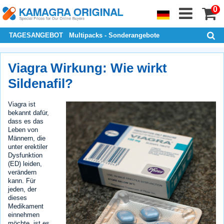
0
TAGESANGEBOT
Multipacks - Sonderangebote
Viagra Wirkung: Wie wirkt
Sildenafil?
Viagra ist
bekannt dafür,
dass es das
Leben von
Männern, die
unter erektiler
Dysfunktion
(ED) leiden,
verändern
kann. Für
jeden, der
dieses
Medikament
einnehmen
möchte, ist es