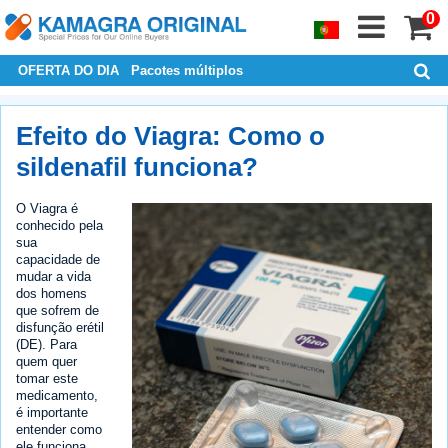
0
OFERTA DO DIA
Pacotes múltiplos
Efeito do Viagra: Como o
sildenafil funciona?
O Viagra é
conhecido pela
sua
capacidade de
mudar a vida
dos homens
que sofrem de
disfunção erétil
(DE). Para
quem quer
tomar este
medicamento,
é importante
entender como
ele funciona.