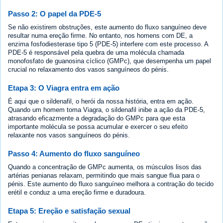
Passo 2: O papel da PDE-5
Se não existirem obstruções, este aumento do fluxo sanguíneo deve
resultar numa ereção firme. No entanto, nos homens com DE, a
enzima fosfodiesterase tipo 5 (PDE-5) interfere com este processo. A
PDE-5 é responsável pela quebra de uma molécula chamada
monofosfato de guanosina cíclico (GMPc), que desempenha um papel
crucial no relaxamento dos vasos sanguíneos do pénis.
Etapa 3: O Viagra entra em ação
É aqui que o sildenafil, o herói da nossa história, entra em ação.
Quando um homem toma Viagra, o sildenafil inibe a ação da PDE-5,
atrasando eficazmente a degradação do GMPc para que esta
importante molécula se possa acumular e exercer o seu efeito
relaxante nos vasos sanguíneos do pénis.
Passo 4: Aumento do fluxo sanguíneo
Quando a concentração de GMPc aumenta, os músculos lisos das
artérias penianas relaxam, permitindo que mais sangue flua para o
pénis. Este aumento do fluxo sanguíneo melhora a contração do tecido
erétil e conduz a uma ereção firme e duradoura.
Etapa 5: Ereção e satisfação sexual