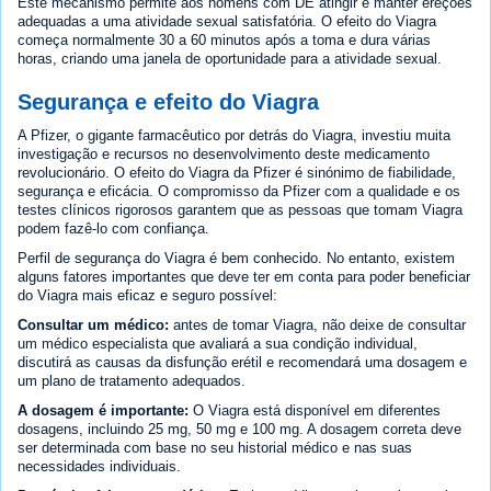
Este mecanismo permite aos homens com DE atingir e manter ereções
adequadas a uma atividade sexual satisfatória. O efeito do Viagra
começa normalmente 30 a 60 minutos após a toma e dura várias
horas, criando uma janela de oportunidade para a atividade sexual.
Segurança e efeito do Viagra
A Pfizer, o gigante farmacêutico por detrás do Viagra, investiu muita
investigação e recursos no desenvolvimento deste medicamento
revolucionário. O efeito do Viagra da Pfizer é sinónimo de fiabilidade,
segurança e eficácia. O compromisso da Pfizer com a qualidade e os
testes clínicos rigorosos garantem que as pessoas que tomam Viagra
podem fazê-lo com confiança.
Perfil de segurança do Viagra é bem conhecido. No entanto, existem
alguns fatores importantes que deve ter em conta para poder beneficiar
do Viagra mais eficaz e seguro possível:
Consultar um médico:
antes de tomar Viagra, não deixe de consultar
um médico especialista que avaliará a sua condição individual,
discutirá as causas da disfunção erétil e recomendará uma dosagem e
um plano de tratamento adequados.
A dosagem é importante:
O Viagra está disponível em diferentes
dosagens, incluindo 25 mg, 50 mg e 100 mg. A dosagem correta deve
ser determinada com base no seu historial médico e nas suas
necessidades individuais.