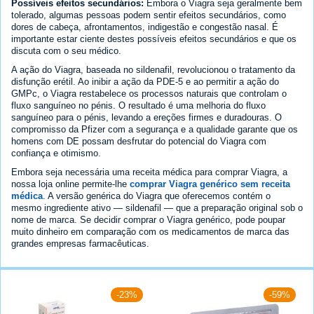
Possíveis efeitos secundários:
Embora o Viagra seja geralmente bem
tolerado, algumas pessoas podem sentir efeitos secundários, como
dores de cabeça, afrontamentos, indigestão e congestão nasal. É
importante estar ciente destes possíveis efeitos secundários e que os
discuta com o seu médico.
A ação do Viagra, baseada no sildenafil, revolucionou o tratamento da
disfunção erétil. Ao inibir a ação da PDE-5 e ao permitir a ação do
GMPc, o Viagra restabelece os processos naturais que controlam o
fluxo sanguíneo no pénis. O resultado é uma melhoria do fluxo
sanguíneo para o pénis, levando a ereções firmes e duradouras. O
compromisso da Pfizer com a segurança e a qualidade garante que os
homens com DE possam desfrutar do potencial do Viagra com
confiança e otimismo.
Embora seja necessária uma receita médica para comprar Viagra, a
nossa loja online permite-lhe
comprar Viagra genérico sem receita
médica
. A versão genérica do Viagra que oferecemos contém o
mesmo ingrediente ativo — sildenafil — que a preparação original sob o
nome de marca. Se decidir comprar o Viagra genérico, pode poupar
muito dinheiro em comparação com os medicamentos de marca das
grandes empresas farmacêuticas.
-23%
-59%