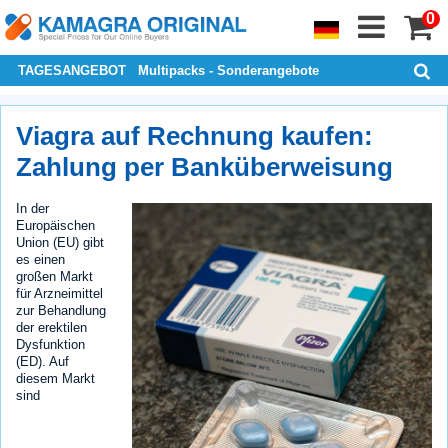
0
TAGESANGEBOT
Multipacks - Sonderangebote
Viagra auf Rechnung kaufen:
Zahlung per Banküberweisung
In der
Europäischen
Union (EU) gibt
es einen
großen Markt
für Arzneimittel
zur Behandlung
der erektilen
Dysfunktion
(ED). Auf
diesem Markt
sind