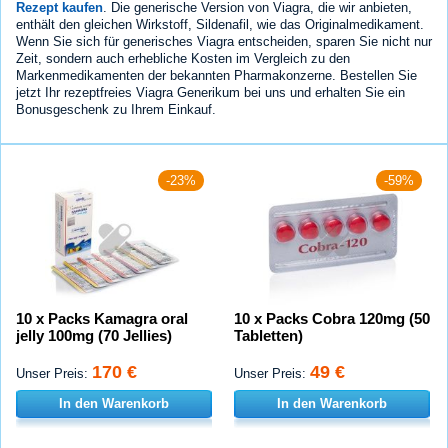
Rezept kaufen
. Die generische Version von Viagra, die wir anbieten,
enthält den gleichen Wirkstoff, Sildenafil, wie das Originalmedikament.
Wenn Sie sich für generisches Viagra entscheiden, sparen Sie nicht nur
Zeit, sondern auch erhebliche Kosten im Vergleich zu den
Markenmedikamenten der bekannten Pharmakonzerne. Bestellen Sie
jetzt Ihr rezeptfreies Viagra Generikum bei uns und erhalten Sie ein
Bonusgeschenk zu Ihrem Einkauf.
-23%
-59%
10 x Packs Kamagra oral
10 x Packs Cobra 120mg (50
jelly 100mg (70 Jellies)
Tabletten)
170 €
49 €
Unser Preis:
Unser Preis:
In den Warenkorb
In den Warenkorb