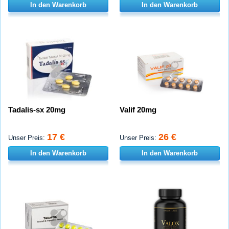
In den Warenkorb
In den Warenkorb
Tadalis-sx 20mg
Valif 20mg
17 €
26 €
Unser Preis:
Unser Preis:
In den Warenkorb
In den Warenkorb