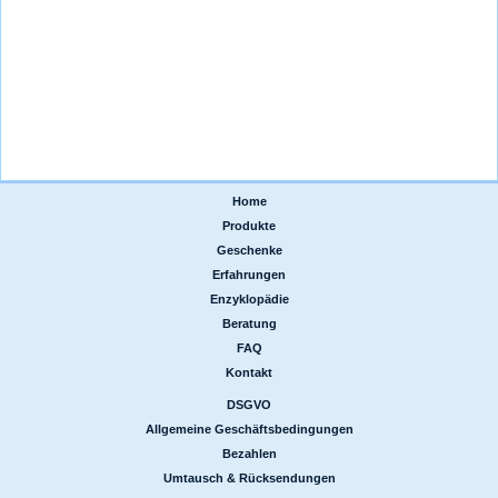
Home
|
Produkte
|
Geschenke
|
Erfahrungen
|
Enzyklopädie
|
Beratung
|
FAQ
|
Kontakt
DSGVO
|
Allgemeine Geschäftsbedingungen
|
Bezahlen
|
Umtausch & Rücksendungen