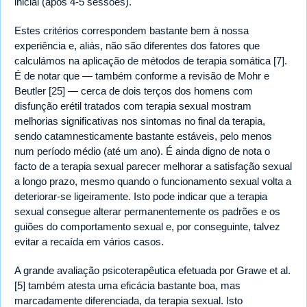
inicial (após 4-5 sessões).
Estes critérios correspondem bastante bem à nossa
experiência e, aliás, não são diferentes dos fatores que
calculámos na aplicação de métodos de terapia somática [7].
É de notar que — também conforme a revisão de Mohr e
Beutler [25] — cerca de dois terços dos homens com
disfunção erétil tratados com terapia sexual mostram
melhorias significativas nos sintomas no final da terapia,
sendo catamnesticamente bastante estáveis, pelo menos
num período médio (até um ano). É ainda digno de nota o
facto de a terapia sexual parecer melhorar a satisfação sexual
a longo prazo, mesmo quando o funcionamento sexual volta a
deteriorar-se ligeiramente. Isto pode indicar que a terapia
sexual consegue alterar permanentemente os padrões e os
guiões do comportamento sexual e, por conseguinte, talvez
evitar a recaída em vários casos.
A grande avaliação psicoterapêutica efetuada por Grawe et al.
[5] também atesta uma eficácia bastante boa, mas
marcadamente diferenciada, da terapia sexual. Isto