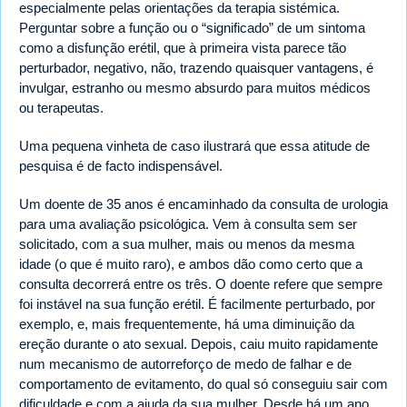
especialmente pelas orientações da terapia sistémica.
Perguntar sobre a função ou o “significado” de um sintoma
como a disfunção erétil, que à primeira vista parece tão
perturbador, negativo, não, trazendo quaisquer vantagens, é
invulgar, estranho ou mesmo absurdo para muitos médicos
ou terapeutas.
Uma pequena vinheta de caso ilustrará que essa atitude de
pesquisa é de facto indispensável.
Um doente de 35 anos é encaminhado da consulta de urologia
para uma avaliação psicológica. Vem à consulta sem ser
solicitado, com a sua mulher, mais ou menos da mesma
idade (o que é muito raro), e ambos dão como certo que a
consulta decorrerá entre os três. O doente refere que sempre
foi instável na sua função erétil. É facilmente perturbado, por
exemplo, e, mais frequentemente, há uma diminuição da
ereção durante o ato sexual. Depois, caiu muito rapidamente
num mecanismo de autorreforço de medo de falhar e de
comportamento de evitamento, do qual só conseguiu sair com
dificuldade e com a ajuda da sua mulher. Desde há um ano,