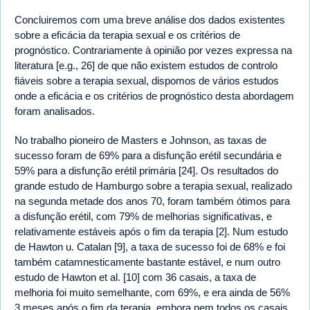
Concluiremos com uma breve análise dos dados existentes
sobre a eficácia da terapia sexual e os critérios de
prognóstico. Contrariamente à opinião por vezes expressa na
literatura [e.g., 26] de que não existem estudos de controlo
fiáveis sobre a terapia sexual, dispomos de vários estudos
onde a eficácia e os critérios de prognóstico desta abordagem
foram analisados.
No trabalho pioneiro de Masters e Johnson, as taxas de
sucesso foram de 69% para a disfunção erétil secundária e
59% para a disfunção erétil primária [24]. Os resultados do
grande estudo de Hamburgo sobre a terapia sexual, realizado
na segunda metade dos anos 70, foram também ótimos para
a disfunção erétil, com 79% de melhorias significativas, e
relativamente estáveis após o fim da terapia [2]. Num estudo
de Hawton u. Catalan [9], a taxa de sucesso foi de 68% e foi
também catamnesticamente bastante estável, e num outro
estudo de Hawton et al. [10] com 36 casais, a taxa de
melhoria foi muito semelhante, com 69%, e era ainda de 56%
3 meses após o fim da terapia, embora nem todos os casais