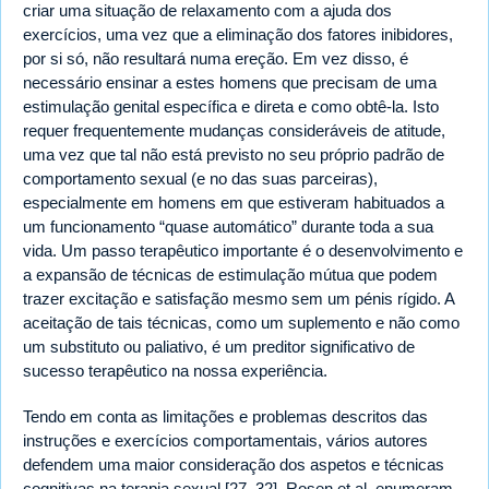
criar uma situação de relaxamento com a ajuda dos
exercícios, uma vez que a eliminação dos fatores inibidores,
por si só, não resultará numa ereção. Em vez disso, é
necessário ensinar a estes homens que precisam de uma
estimulação genital específica e direta e como obtê-la. Isto
requer frequentemente mudanças consideráveis de atitude,
uma vez que tal não está previsto no seu próprio padrão de
comportamento sexual (e no das suas parceiras),
especialmente em homens em que estiveram habituados a
um funcionamento “quase automático” durante toda a sua
vida. Um passo terapêutico importante é o desenvolvimento e
a expansão de técnicas de estimulação mútua que podem
trazer excitação e satisfação mesmo sem um pénis rígido. A
aceitação de tais técnicas, como um suplemento e não como
um substituto ou paliativo, é um preditor significativo de
sucesso terapêutico na nossa experiência.
Tendo em conta as limitações e problemas descritos das
instruções e exercícios comportamentais, vários autores
defendem uma maior consideração dos aspetos e técnicas
cognitivas na terapia sexual [27, 32]. Rosen et al. enumeram