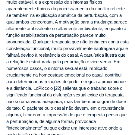
muito estável, e a expressão de sintomas físicos
aparentemente típicos do processamento do conflito reflecte-
se também na explicação somática da perturbação, com a
qual ambos concordam. A motivação para a mudança parece
altamente ambivalente no altamente ambivalente, enquanto a
função estabilizadora da perturbação parece muito
pronunciada. Qualquer terapeuta que não tenha em conta esta
constelação funcional, muito provavelmente naufragará aqui e
falhará devido à resistência do casal. A casuística ilustra que
a relação é estruturada pela perturbação e vice-versa. Em
numerosos casos, o sintoma sexual está implicado
crucialmente na homeostase emocional do casal, contribui
para determinar as relações de poder e regula a proximidade
e a distância. LoPiccolo [22] salienta que o trabalho sobre o
significado funcional da disfunção sexual exige do terapeuta
não só uma visão adequada, mas também uma grande dose
de tato. O paciente ou o casal não devem, em circunstância
alguma, ficar com a impressão de que o terapeuta pensa que
a perturbação é, de alguma forma, provocada
“intencionalmente” ou que existe um interesse ativo onde a
perturbação não desapareça.