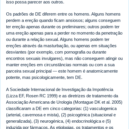
isso possa parecer aos outros.
Os padrões de DE diferem entre os homens. Alguns homens
perdem a ereção quando ficam ansiosos; alguns conseguem
ter ereção apenas durante os preliminares; outros podem ter
uma ereção apenas para a perder no momento da penetração
ou durante a relação sexual. Alguns homens podem ter
ereções através da masturbação, ou apenas em situações
desviantes (por exemplo, com pornografia ou durante
encontros sexuais invulgares), mas não conseguem atingir ou
manter ereções em circunstâncias normais ou com a sua
parceira sexual principal — este homem é anatomicamente
potente, mas psicologicamente, tem DE.
A Sociedade Internacional de Investigação da Impotência
(Lizza EF, Rosen RC 1999) e as diretrizes de tratamento da
Associação Americana de Urologia (Montague DK et al. 2005)
classificaram a DE em cinco categorias: (1) vasculogenica
(arterial, cavernosa e mista), (2) psicogénica (situacional e
generalizada), (3) neurogénica, (4) endocrinológica e (5)
induzida por fármacos. As etiologias, os tratamentos e os