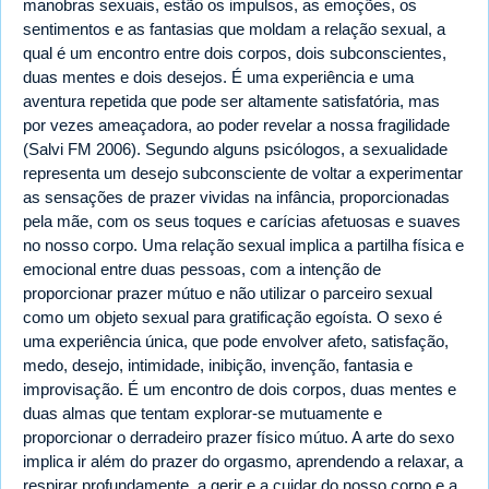
manobras sexuais, estão os impulsos, as emoções, os
sentimentos e as fantasias que moldam a relação sexual, a
qual é um encontro entre dois corpos, dois subconscientes,
duas mentes e dois desejos. É uma experiência e uma
aventura repetida que pode ser altamente satisfatória, mas
por vezes ameaçadora, ao poder revelar a nossa fragilidade
(Salvi FM 2006). Segundo alguns psicólogos, a sexualidade
representa um desejo subconsciente de voltar a experimentar
as sensações de prazer vividas na infância, proporcionadas
pela mãe, com os seus toques e carícias afetuosas e suaves
no nosso corpo. Uma relação sexual implica a partilha física e
emocional entre duas pessoas, com a intenção de
proporcionar prazer mútuo e não utilizar o parceiro sexual
como um objeto sexual para gratificação egoísta. O sexo é
uma experiência única, que pode envolver afeto, satisfação,
medo, desejo, intimidade, inibição, invenção, fantasia e
improvisação. É um encontro de dois corpos, duas mentes e
duas almas que tentam explorar-se mutuamente e
proporcionar o derradeiro prazer físico mútuo. A arte do sexo
implica ir além do prazer do orgasmo, aprendendo a relaxar, a
respirar profundamente, a gerir e a cuidar do nosso corpo e a