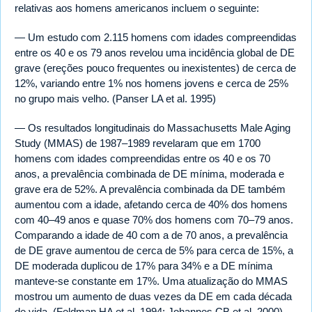
relativas aos homens americanos incluem o seguinte:
— Um estudo com 2.115 homens com idades compreendidas
entre os 40 e os 79 anos revelou uma incidência global de DE
grave (ereções pouco frequentes ou inexistentes) de cerca de
12%, variando entre 1% nos homens jovens e cerca de 25%
no grupo mais velho. (Panser LA et al. 1995)
— Os resultados longitudinais do Massachusetts Male Aging
Study (MMAS) de 1987–1989 revelaram que em 1700
homens com idades compreendidas entre os 40 e os 70
anos, a prevalência combinada de DE mínima, moderada e
grave era de 52%. A prevalência combinada da DE também
aumentou com a idade, afetando cerca de 40% dos homens
com 40–49 anos e quase 70% dos homens com 70–79 anos.
Comparando a idade de 40 com a de 70 anos, a prevalência
de DE grave aumentou de cerca de 5% para cerca de 15%, a
DE moderada duplicou de 17% para 34% e a DE mínima
manteve-se constante em 17%. Uma atualização do MMAS
mostrou um aumento de duas vezes da DE em cada década
de vida. (Feldman HA et al. 1994; Johannes CB et al. 2000)