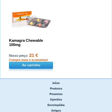
Kamagra Chewable
100mg
21 €
Nosso preço:
Compre mais e economize!
Ao carrinho
Início
|
Produtos
|
Presentes
|
Opiniões
|
Enciclopédia
|
Artigos