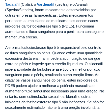
Tadalafil
(Cialis), o
Vardenafil
(Levitra) e o Avanafil
(Spedra/Stendra), foram rapidamente desenvolvidos por
outras empresas farmacêuticas. Estes medicamentos
pertencem a uma classe de medicamentos denominados
inibidores da fosfodiesterase tipo 5 (PDE5). Funcionam
aumentando o fluxo sanguíneo para o pénis para conseguir e
manter uma ereção.
A enzima fosfodiesterase tipo 5 é responsável pelo controlo
do fluxo sanguíneo no pénis. Quando existe uma quantidade
excessiva desta enzima, impede a acumulação de sangue
extra no pénis e impede que a ereção fique dura. O sildenafil
inibe a atividade da fosfodiesterase tipo 5 e melhora o fluxo
sanguíneo para o pénis, resultando numa ereção firme. Ao
dilatar os vasos sanguíneos do pénis, estes inibidores da
PDE5 podem ajudar a melhorar a potência masculina e
aumentar o fluxo sanguíneo necessário para uma ereção. No
entanto, sem estimulação sexual, o sildenafil e outros
inibidores da fosfodiesterase tipo 5 são ineficazes. Se não for
sexualmente estimulado, não terá uma ereção involuntária.