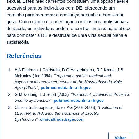
sexual. Estes medicamentos constituem uma opção fiável e
acessível para os indivíduos com DE, oferecendo um
caminho para recuperar a confiança sexual e o bem-estar
geral. Com o apoio e a orientação corretos dos profissionais
de saúde, os indivíduos podem encontrar uma solução eficaz
para combater a DE e desfrutar de uma vida sexual plena e
satisfatória.
Referências
H A Feldman, I Goldstein, D G Hatzichristou, R J Krane, J B
McKinlay (Jan 1994),
"Impotence and its medical and
psychosocial correlates: results of the Massachusetts Male
Aging Study"
,
pubmed.ncbi.nlm.nih.gov
G M Keating, L J Scott (2003),
"Vardenafil: a review of its use in
erectile dysfunction"
,
pubmed.ncbi.nlm.nih.gov
Clinical trials explorer, Bayer AG (2004-2005),
"Evaluation of
LEVITRA to Advance the Treatment of Erectile
Dysfunction"
,
clinicaltrials.bayer.com
Voltar