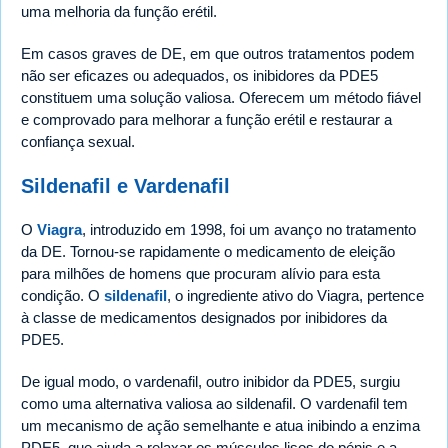
uma melhoria da função erétil.
Em casos graves de DE, em que outros tratamentos podem
não ser eficazes ou adequados, os inibidores da PDE5
constituem uma solução valiosa. Oferecem um método fiável
e comprovado para melhorar a função erétil e restaurar a
confiança sexual.
Sildenafil e Vardenafil
O
Viagra
, introduzido em 1998, foi um avanço no tratamento
da DE. Tornou-se rapidamente o medicamento de eleição
para milhões de homens que procuram alívio para esta
condição. O
sildenafil
, o ingrediente ativo do Viagra, pertence
à classe de medicamentos designados por inibidores da
PDE5.
De igual modo, o vardenafil, outro inibidor da PDE5, surgiu
como uma alternativa valiosa ao sildenafil. O vardenafil tem
um mecanismo de ação semelhante e atua inibindo a enzima
PDE5, que ajuda a relaxar os músculos lisos do pénis e a