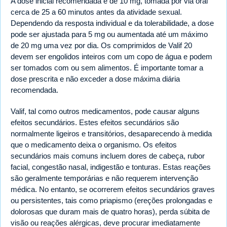
A dose inicial recomendada é de 10 mg, tomada por via oral
cerca de 25 a 60 minutos antes da atividade sexual.
Dependendo da resposta individual e da tolerabilidade, a dose
pode ser ajustada para 5 mg ou aumentada até um máximo
de 20 mg uma vez por dia. Os comprimidos de Valif 20
devem ser engolidos inteiros com um copo de água e podem
ser tomados com ou sem alimentos. É importante tomar a
dose prescrita e não exceder a dose máxima diária
recomendada.
Valif, tal como outros medicamentos, pode causar alguns
efeitos secundários. Estes efeitos secundários são
normalmente ligeiros e transitórios, desaparecendo à medida
que o medicamento deixa o organismo. Os efeitos
secundários mais comuns incluem dores de cabeça, rubor
facial, congestão nasal, indigestão e tonturas. Estas reações
são geralmente temporárias e não requerem intervenção
médica. No entanto, se ocorrerem efeitos secundários graves
ou persistentes, tais como priapismo (ereções prolongadas e
dolorosas que duram mais de quatro horas), perda súbita de
visão ou reações alérgicas, deve procurar imediatamente