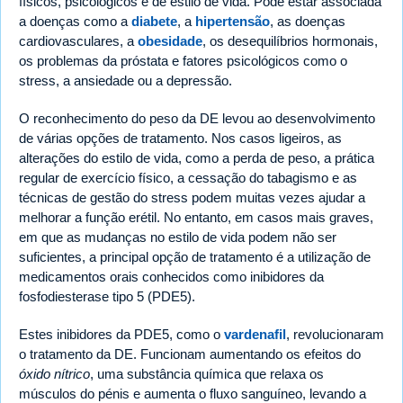
físicos, psicológicos e de estilo de vida. Pode estar associada
a doenças como a
diabete
, a
hipertensão
, as doenças
cardiovasculares, a
obesidade
, os desequilíbrios hormonais,
os problemas da próstata e fatores psicológicos como o
stress, a ansiedade ou a depressão.
O reconhecimento do peso da DE levou ao desenvolvimento
de várias opções de tratamento. Nos casos ligeiros, as
alterações do estilo de vida, como a perda de peso, a prática
regular de exercício físico, a cessação do tabagismo e as
técnicas de gestão do stress podem muitas vezes ajudar a
melhorar a função erétil. No entanto, em casos mais graves,
em que as mudanças no estilo de vida podem não ser
suficientes, a principal opção de tratamento é a utilização de
medicamentos orais conhecidos como inibidores da
fosfodiesterase tipo 5 (PDE5).
Estes inibidores da PDE5, como o
vardenafil
, revolucionaram
o tratamento da DE. Funcionam aumentando os efeitos do
óxido nítrico
, uma substância química que relaxa os
músculos do pénis e aumenta o fluxo sanguíneo, levando a