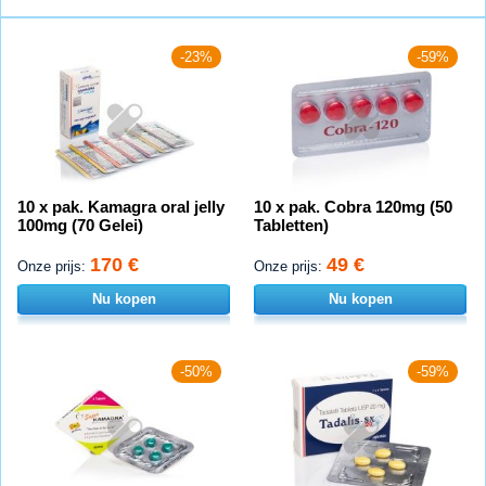
-23%
-59%
10 x pak. Kamagra oral jelly
10 x pak. Cobra 120mg (50
100mg (70 Gelei)
Tabletten)
170 €
49 €
Onze prijs:
Onze prijs:
Nu kopen
Nu kopen
-50%
-59%