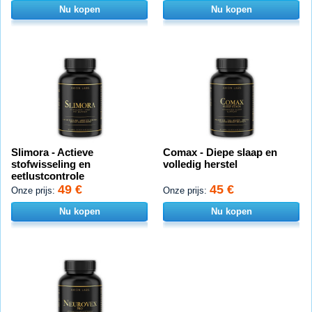
Nu kopen
Nu kopen
Slimora - Actieve
Comax - Diepe slaap en
stofwisseling en
volledig herstel
eetlustcontrole
49 €
45 €
Onze prijs:
Onze prijs:
Nu kopen
Nu kopen