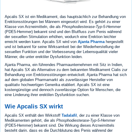
Apcalis SX ist ein Medikament, das hauptsächlich zur Behandlung von
Erektionsstörungen bei Männern eingesetzt wird. Es gehört zu einer
Klasse von Arzneimitteln, die als
Phosphodiesterase-Typ-5-Hemmer
(PDE5-Hemmer) bekannt sind und den Blutfluss zum Penis während
der sexuellen Stimulation erhöhen, wodurch eine Erektion leichter
erreicht werden kann. Apcalis SX wird von
Ajanta Pharma
hergestellt
und ist bekannt für seine Wirksamkeit bei der Wiederherstellung der
sexuellen Funktion und der Verbesserung der Lebensqualität vieler
Männer, die unter erektiler Dysfunktion leiden.
Ajanta Pharma, ein führendes Pharmaunternehmen mit Sitz in Indien,
hat Apcalis SX als Alternative zu dem bekannten Medikament Cialis zur
Behandlung von Erektionsstörungen entwickelt. Ajanta Pharma hat sich
auf dem globalen Pharmamarkt als zuverlässiger Hersteller von
qualitativ hochwertigen Generika etabliert. Apcalis SX ist eine
kostengünstige und dennoch zuverlässige Option für Menschen, die
eine Linderung ihrer erektilen Dysfunktion suchen.
Wie Apcalis SX wirkt
Apcalis SX enthält den Wirkstoff
Tadalafil
, der zu einer Klasse von
Medikamenten gehört, die als
Phosphodiesterase-Typ-5-Hemmer
(PDE5-Hemmer) bekannt sind. Die Wirkung dieses Arzneimittels
besteht darin, dass es die Durchblutung des Penis während der