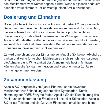
das Medikament vom Körper abgebaut wird. Wenn sie jedoch andauern
oder sich verschlimmern, ist es wichtig, einen Arzt aufzusuchen.
Dosierung und Einnahme
Die empfohlene Anfangsdosis von Apcalis SX beträgt 20 mg, die nach
Bedarf vor dem Geschlechtsverkehr eingenommen wird. Es ist wichtig,
die empfohlene Höchstdosis von einer Tablette pro Tag nicht zu
überschreiten, um das Risiko unerwünschter Wirkungen zu minimieren.
Apcalis SX Tabletten sollten unzerkaut mit Wasser geschluckt werden,
während das orale Gel direkt aus dem Beutel genommen oder vor der
Einnahme mit Wasser gemischt werden kann.
Es wird empfohlen, vor der Einnahme von Apcalis SX keinen Alkohol zu
trinken und keine fettreichen Mahlzeiten zu sich zu nehmen, da diese
die Aufnahme und Wirksamkeit des Arzneimittels beeinträchtigen
können. Apcalis SX darf von Frauen und Personen unter 18 Jahren
nicht eingenommen werden.
Zusammenfassung
Apcalis SX, hergestellt von Ajanta Pharma, ist ein bewährtes
Medikament zur Behandlung der erektilen Dysfunktion. Durch
Hemmung der PDE5-Enzyme fördert Apcalis SX die Durchblutung des
Penis und erleichtert so die Erektion bei sexueller Stimulation. Apcalis
SX ist als Tablette und als Gel zum Einnehmen erhältlich und bietet