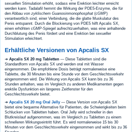
sexuellen Stimulation erhöht, sodass eine Erektion leichter erreicht
werden kann. Tadalafil hemmt die Wirkung der PDE5-Enzyme, die für
den Abbau von
zyklischem Guanosinmonophosphat
(cGMP)
verantwortlich sind, einer Verbindung, die die glatte Muskulatur des
Penis entspannt. Durch die Blockierung von PDE5 hilft Apcalis SX,
einen erhöhten cGMP-Spiegel aufrechtzuerhalten, was eine anhaltende
Durchblutung des Penis fördert und eine Erektion bei sexueller
Stimulation erleichtert.
Erhältliche Versionen von Apcalis SX
➔
Apcalis SX 20 mg Tabletten
— Diese Tabletten sind die
Standardform von Apcalis SX und werden oral mit Wasser
eingenommen. Die empfohlene Dosis beträgt normalerweise eine
Tablette, die 30 Minuten bis eine Stunde vor dem Geschlechtsverkehr
eingenommen wird. Die Wirkung von Apcalis SX kann bis zu 36
Stunden anhalten, was im Vergleich zu anderen Medikamenten gegen
erektile Dysfunktion ein längeres Zeitfenster für den
Geschlechtsverkehr bietet.
➔
Apcalis SX 20 mg Oral Jelly
— Diese Version von Apcalis SX
bietet eine bequeme Alternative für Patienten, die Schwierigkeiten beim
Schlucken von Tabletten haben. Oral Jelly wird schneller in den
Blutkreislauf aufgenommen, was im Vergleich zu Tabletten zu einem
schnelleren Wirkungseintritt führt. Es wird normalerweise 15 bis 30
Minuten vor dem Geschlechtsverkehr eingenommen und wirkt bis zu 36