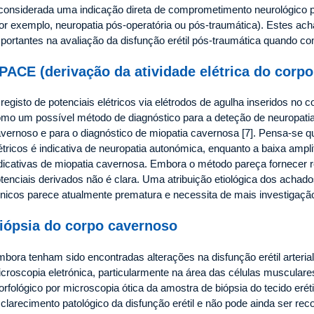
considerada uma indicação direta de comprometimento neurológico pa
or exemplo, neuropatia pós-operatória ou pós-traumática). Estes ac
portantes na avaliação da disfunção erétil pós-traumática quando c
PACE (derivação da atividade elétrica do corp
registo de potenciais elétricos via elétrodos de agulha inseridos no
mo um possível método de diagnóstico para a deteção de neuropati
vernoso e para o diagnóstico de miopatia cavernosa [7]. Pensa-se q
étricos é indicativa de neuropatia autonómica, enquanto a baixa ampl
dicativas de miopatia cavernosa. Embora o método pareça fornecer r
tenciais derivados não é clara. Uma atribuição etiológica dos achado
ínicos parece atualmente prematura e necessita de mais investigação 
iópsia do corpo cavernoso
bora tenham sido encontradas alterações na disfunção erétil arteria
croscopia eletrónica, particularmente na área das células musculare
rfológico por microscopia ótica da amostra de biópsia do tecido eréti
clarecimento patológico da disfunção erétil e não pode ainda ser 