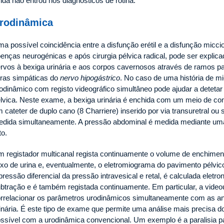
nda não entrou nos diagnósticos de rotina.
rodinâmica
a possível coincidência entre a disfunção erétil e a disfunção micci
enças neurogénicas e após cirurgia pélvica radical, pode ser expli
rvos à bexiga urinária e aos corpos cavernosos através de ramos 
bras simpáticas do
nervo hipogástrico
. No caso de uma história de 
odinâmico com registo videográfico simultâneo pode ajudar a detetar
lvica. Neste exame, a bexiga urinária é enchida com um meio de co
 cateter de duplo cano (8 Charriere) inserido por via transuretral ou
dida simultaneamente. A pressão abdominal é medida mediante uma
to.
 registador multicanal regista continuamente o volume de enchimen
uxo de urina e, eventualmente, o eletromiograma do pavimento pélvic
pressão diferencial da pressão intravesical e retal, é calculada eletr
btração e é também registada continuamente. Em particular, a vide
rrelacionar os parâmetros urodinâmicos simultaneamente com as an
inária. É este tipo de exame que permite uma análise mais precisa d
ssível com a urodinâmica convencional. Um exemplo é a paralisia par