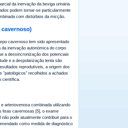
rcial da inervação da bexiga urinária
hados podem tornar-se particularmente
ombinada com distúrbios da micção.
o cavernoso)
 corpo cavernoso tem sido apresentado
a da inervação autonómica do corpo
ue a dessincronização dos potenciais
itude e a despolarização lenta são
esultados reprodutíveis, a origem dos
s "patológicos" recolhidos a achados
científica.
l e arteriovenosa combinada utilizando
s lisas cavernosas [5], o exame
l não pode atualmente contribuir para o
recomendado como medida de diagnóstico