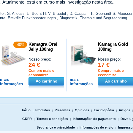
]. Atualmente, está em curso mais investigação nesta área.
tor: S. Alloussi E. Becht H.-V. Braedel , D. Caspari Th. Gebhardt S. Meessen
nte: Erektile Funktionsstorungen , Diagnostik, Therapie und Begutachtung
Kamagra Oral
Kamagra Gold
-40%
Jelly 100mg
100mg
Nosso preço:
Nosso preço:
24 €
17 €
Compre mais e
Compre mais e
economize!
economize!
mais
mais
Ao carrinho
Ao carrinho
informações
informações
Início
Produtos
Presentes
Opiniões
Enciclopédia
Artigos
|
|
|
|
|
GDPR
Termos e condições
Informações de pagamento
Devoluç
|
|
|
Segurança e privacidade
Informações de envio
Impress
|
|