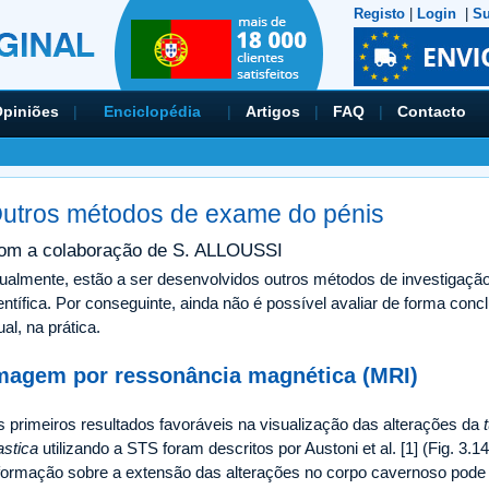
Registo
|
Login
|
Su
piniões
|
Enciclopédia
|
Artigos
|
FAQ
|
Contacto
utros métodos de exame do pénis
om a colaboração de S. ALLOUSSI
ualmente, estão a ser desenvolvidos outros métodos de investigaçã
entífica. Por conseguinte, ainda não é possível avaliar de forma concl
ual, na prática.
magem por ressonância magnética (MRI)
 primeiros resultados favoráveis na visualização das alterações da
astica
utilizando a STS foram descritos por Austoni et al. [1] (Fig. 3.1
formação sobre a extensão das alterações no corpo cavernoso pode 