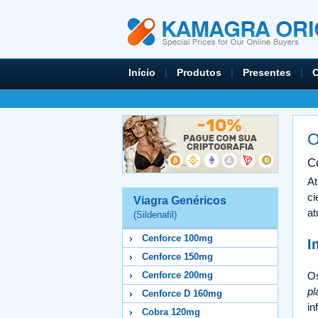
Início
|
Produtos
|
Presentes
|
O
O
C
At
ci
Viagra Genéricos
at
(Sildenafil)
Cenforce 100mg
I
Cenforce 150mg
Os
Cenforce 200mg
pl
Cenforce D 160mg
in
Cobra 120mg