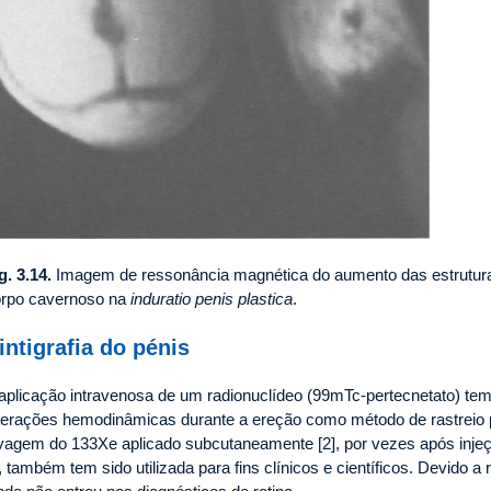
g. 3.14.
Imagem de ressonância magnética do aumento das estruturas
rpo cavernoso na
induratio penis plastica
.
intigrafia do pénis
aplicação intravenosa de um radionuclídeo (99mTc-pertecnetato) tem s
terações hemodinâmicas durante a ereção como método de rastreio para
vagem do 133Xe aplicado subcutaneamente [2], por vezes após injeç
, também tem sido utilizada para fins clínicos e científicos. Devido 