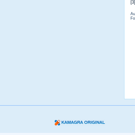
[3
Au
Fo