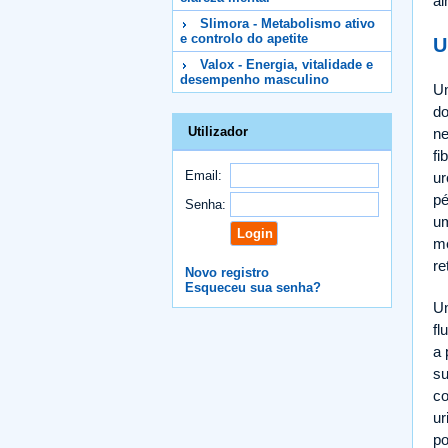
ai
Slimora - Metabolismo ativo
e controlo do apetite
U
Valox - Energia, vitalidade e
desempenho masculino
Um
do
Utilizador
ne
fi
Email:
ur
pé
Senha:
um
me
re
Novo registro
Esqueceu sua senha?
Um
fl
a 
su
co
ur
po