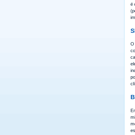
é 
(p
im
S
O 
co
ca
el
in
po
cl
B
Em
mi
mo
es