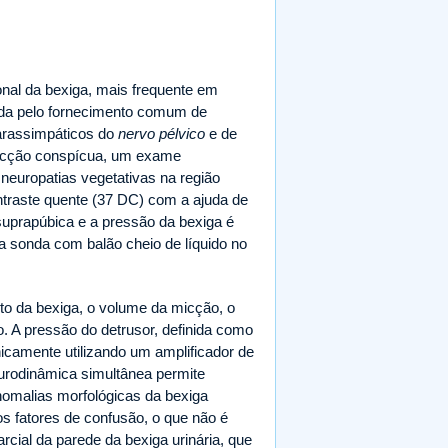
onal da bexiga, mais frequente em
cada pelo fornecimento comum de
parassimpáticos do
nervo pélvico
e de
micção conspícua, um exame
 neuropatias vegetativas na região
ntraste quente (37 DC) com a ajuda de
 suprapúbica e a pressão da bexiga é
 sonda com balão cheio de líquido no
to da bexiga, o volume da micção, o
o. A pressão do detrusor, definida como
onicamente utilizando um amplificador de
ourodinâmica simultânea permite
omalias morfológicas da bexiga
os fatores de confusão, o que não é
cial da parede da bexiga urinária, que