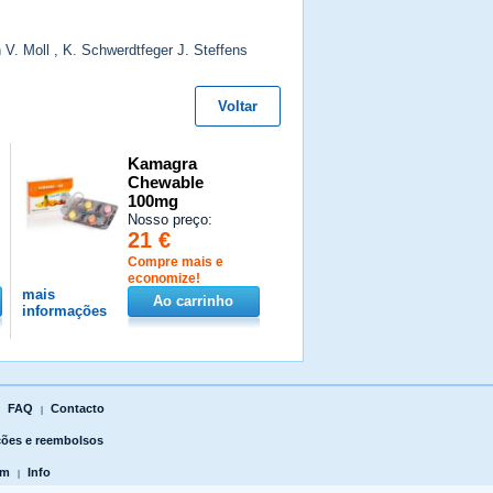
 V. Moll , K. Schwerdtfeger J. Steffens
Voltar
Kamagra
Chewable
100mg
Nosso preço:
21 €
Compre mais e
economize!
mais
Ao carrinho
informações
FAQ
Contacto
|
|
ões e reembolsos
um
Info
|