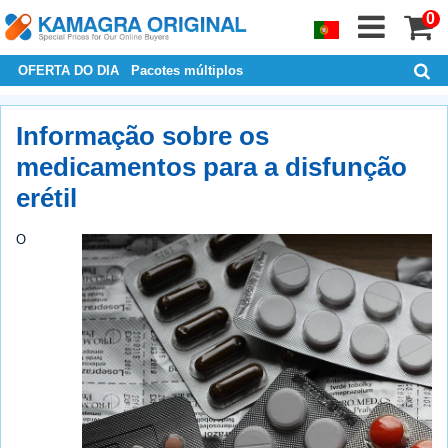
0
OFERTA DO DIA
Pacotes múltiplos
Informação sobre os
medicamentos para a disfunção
erétil
O