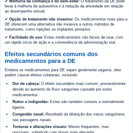
✔
Melhoria da confiança e do bem-estar:
O tratamento da DE pode
levar à melhoria da autoestima e à redução da ansiedade em relação
ao desempenho sexual.
✔
Opção de tratamento não invasivo:
Os medicamentos orais para a
DE oferecem uma alternativa não invasiva a outros métodos de
tratamento, como injeções ou implantes penianos.
✔
Facilidade de uso:
Estes medicamentos são fáceis de usar, com
um rápido início de ação e a conveniência da administração oral.
Efeitos secundários comuns dos
medicamentos para a DE
Embora os medicamentos para DE sejam geralmente seguros, eles
podem causar efeitos colaterais, incluindo:
Dor de cabeça:
O efeito secundário mais comum, provavelmente
devido ao aumento do fluxo sanguíneo causado por estes
medicamentos.
Rubor e indigestão:
Estes são também comuns e normalmente
ligeiros.
Congestão nasal:
Resultado da dilatação dos vasos sanguíneos
nas passagens nasais.
Tonturas e alterações visuais:
Menos frequentes, mas
possíveis, sobretudo com doses mais elevadas.