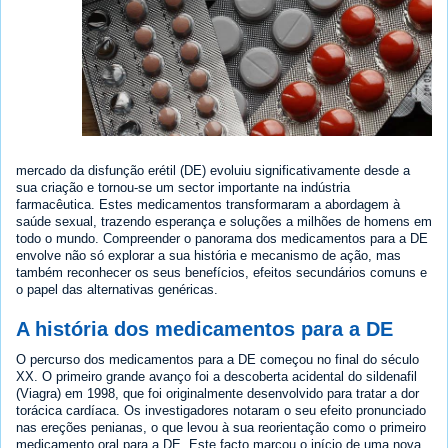
mercado da disfunção erétil (DE) evoluiu significativamente desde a
sua criação e tornou-se um sector importante na indústria
farmacêutica. Estes medicamentos transformaram a abordagem à
saúde sexual, trazendo esperança e soluções a milhões de homens em
todo o mundo. Compreender o panorama dos medicamentos para a DE
envolve não só explorar a sua história e mecanismo de ação, mas
também reconhecer os seus benefícios, efeitos secundários comuns e
o papel das alternativas genéricas.
A história dos medicamentos para a DE
O percurso dos medicamentos para a DE começou no final do século
XX. O primeiro grande avanço foi a descoberta acidental do sildenafil
(Viagra) em 1998, que foi originalmente desenvolvido para tratar a dor
torácica cardíaca. Os investigadores notaram o seu efeito pronunciado
nas ereções penianas, o que levou à sua reorientação como o primeiro
medicamento oral para a DE. Este facto marcou o início de uma nova