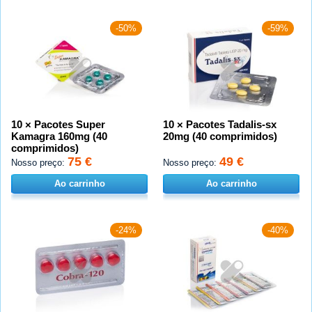
-50%
-59%
10 × Pacotes Super
10 × Pacotes Tadalis-sx
Kamagra 160mg (40
20mg (40 comprimidos)
comprimidos)
75 €
49 €
Nosso preço:
Nosso preço:
Ao carrinho
Ao carrinho
-24%
-40%