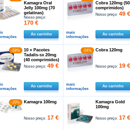
Kamagra Oral
Cobra 120mg (50
Jelly 100mg (70
comprimidos)
gelatinas)
49 
Nosso preço:
Nosso preço:
170 €
is
mais
Ao carrinho
Ao carrinho
formações
informações
10 × Pacotes
Cobra 120mg
-59%
-24%
Tadalis-sx 20mg
(40 comprimidos)
49 €
19 
Nosso preço:
Nosso preço:
is
mais
Ao carrinho
Ao carrinho
formações
informações
Kamagra 100mg
Kamagra Gold
-29%
100mg
17 €
17 
Nosso preço:
Nosso preço: