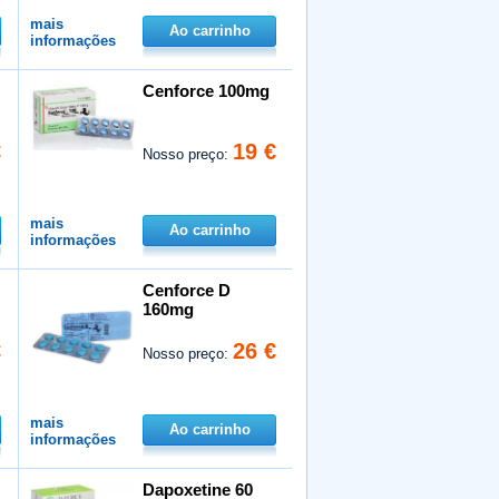
mais
Ao carrinho
informações
Cenforce 100mg
€
19 €
Nosso preço:
mais
Ao carrinho
informações
Cenforce D
160mg
€
26 €
Nosso preço:
mais
Ao carrinho
informações
Dapoxetine 60