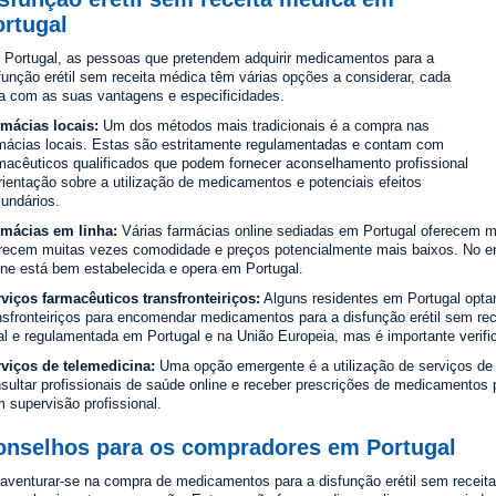
ortugal
Portugal, as pessoas que pretendem adquirir medicamentos para a
função erétil sem receita médica têm várias opções a considerar, cada
 com as suas vantagens e especificidades.
mácias locais:
Um dos métodos mais tradicionais é a compra nas
mácias locais. Estas são estritamente regulamentadas e contam com
macêuticos qualificados que podem fornecer aconselhamento profissional
rientação sobre a utilização de medicamentos e potenciais efeitos
undários.
mácias em linha:
Várias farmácias online sediadas em Portugal oferecem 
recem muitas vezes comodidade e preços potencialmente mais baixos. No ent
ine está bem estabelecida e opera em Portugal.
viços farmacêuticos transfronteiriços:
Alguns residentes em Portugal optam
nsfronteiriços para encomendar medicamentos para a disfunção erétil sem rec
al e regulamentada em Portugal e na União Europeia, mas é importante verifica
viços de telemedicina:
Uma opção emergente é a utilização de serviços de
sultar profissionais de saúde online e receber prescrições de medicamento
 supervisão profissional.
onselhos para os compradores em Portugal
aventurar-se na compra de medicamentos para a disfunção erétil sem receita