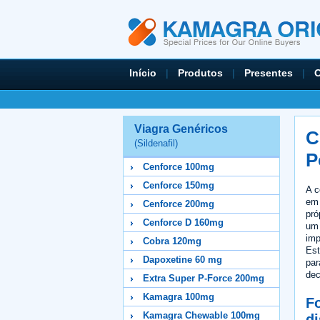
Início
|
Produtos
|
Presentes
|
O
Viagra Genéricos
C
(Sildenafil)
P
Cenforce 100mg
Cenforce 150mg
A c
em 
Cenforce 200mg
pró
Cenforce D 160mg
um 
imp
Cobra 120mg
Est
Dapoxetine 60 mg
par
dec
Extra Super P-Force 200mg
Kamagra 100mg
F
Kamagra Chewable 100mg
di