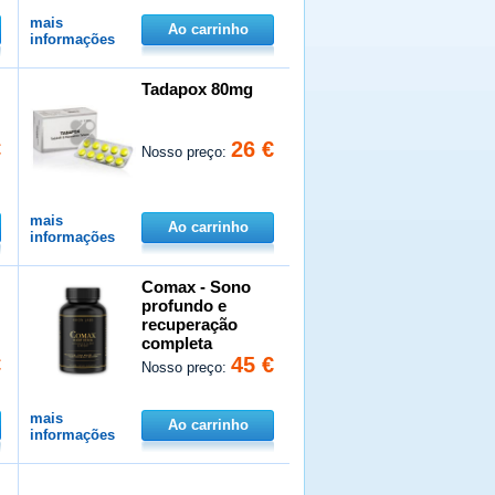
mais
Ao carrinho
informações
Tadapox 80mg
€
26 €
Nosso preço:
mais
Ao carrinho
informações
Comax - Sono
profundo e
recuperação
completa
€
45 €
Nosso preço:
mais
Ao carrinho
informações