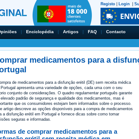
Registo
|
Login
|
Su
piniões
|
Enciclopédia
|
Artigos
|
FAQ
|
Contacto
omprar medicamentos para a disfunç
ortugal
ompra de medicamentos para a disfunção erétil (DE) sem receita médica
Portugal apresenta uma variedade de opções, cada uma com o seu
prio conjunto de considerações. O quadro regulamentar português garante
elevado padrão de segurança e qualidade dos medicamentos, mas é
ortante que os consumidores estejam bem informados sobre o processo.
e artigo descreve as opções disponíveis para a compra de medicamentos
a a disfunção erétil em Portugal e fornece dicas sobre como tomar
isões seguras e informadas.
ormas de comprar medicamentos para a
sfunção erétil sem receita médica em