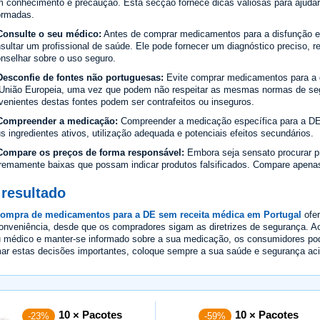
 conhecimento e precaução. Esta secção fornece dicas valiosas para ajuda
ormadas.
Consulte o seu médico:
Antes de comprar medicamentos para a disfunção er
sultar um profissional de saúde. Ele pode fornecer um diagnóstico preciso,
nselhar sobre o uso seguro.
esconfie de fontes não portuguesas:
Evite comprar medicamentos para a di
União Europeia, uma vez que podem não respeitar as mesmas normas de se
venientes destas fontes podem ser contrafeitos ou inseguros.
Compreender a medicação:
Compreender a medicação específica para a DE 
s ingredientes ativos, utilização adequada e potenciais efeitos secundários.
Compare os preços de forma responsável:
Embora seja sensato procurar pr
remamente baixas que possam indicar produtos falsificados. Compare apenas
 resultado
compra de medicamentos para a DE sem receita médica em Portugal
ofer
onveniência, desde que os compradores sigam as diretrizes de segurança. Ao 
 médico e manter-se informado sobre a sua medicação, os consumidores p
ar estas decisões importantes, coloque sempre a sua saúde e segurança ac
10 × Pacotes
10 × Pacotes
-23%
-59%