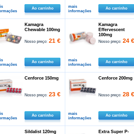
is
mais
Ao carrinho
Ao carrinho
formações
informações
Kamagra
Kamagra
Chewable 100mg
Effervescent
100mg
21 €
24 
Nosso preço:
Nosso preço:
is
mais
Ao carrinho
Ao carrinho
formações
informações
Cenforce 150mg
Cenforce 200mg
23 €
28 
Nosso preço:
Nosso preço:
is
mais
Ao carrinho
Ao carrinho
formações
informações
Sildalist 120mg
Extra Super P-