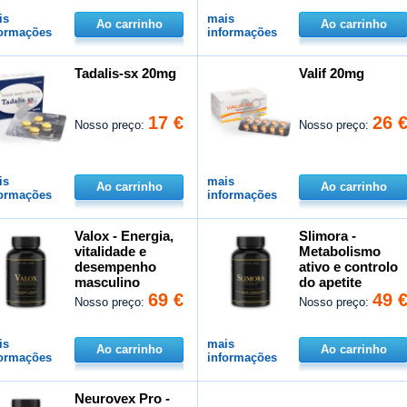
is
mais
Ao carrinho
Ao carrinho
formações
informações
Tadalis-sx 20mg
Valif 20mg
17 €
26 
Nosso preço:
Nosso preço:
is
mais
Ao carrinho
Ao carrinho
formações
informações
Valox - Energia,
Slimora -
vitalidade e
Metabolismo
desempenho
ativo e controlo
masculino
do apetite
69 €
49 
Nosso preço:
Nosso preço:
is
mais
Ao carrinho
Ao carrinho
formações
informações
Neurovex Pro -