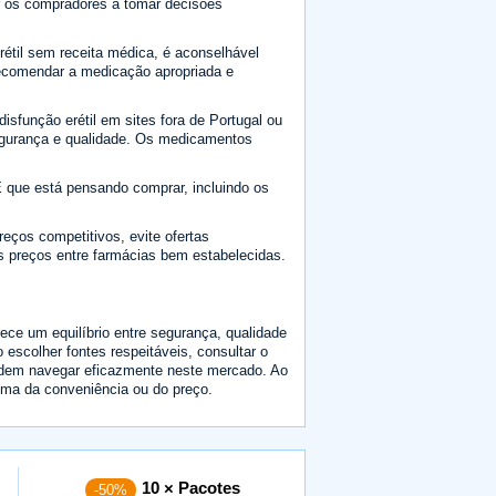
r os compradores a tomar decisões
étil sem receita médica, é aconselhável
 recomendar a medicação apropriada e
sfunção erétil em sites fora de Portugal ou
gurança e qualidade. Os medicamentos
que está pensando comprar, incluindo os
eços competitivos, evite ofertas
 preços entre farmácias bem estabelecidas.
ece um equilíbrio entre segurança, qualidade
escolher fontes respeitáveis, consultar o
odem navegar eficazmente neste mercado. Ao
ima da conveniência ou do preço.
10 × Pacotes
-50%