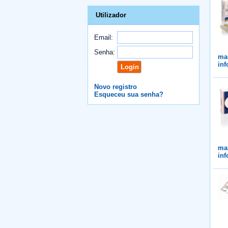
Utilizador
Email:
Senha:
ma
in
Novo registro
Esqueceu sua senha?
ma
in