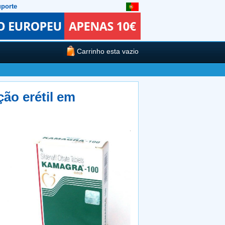
porte
Carrinho esta vazio
ão erétil em