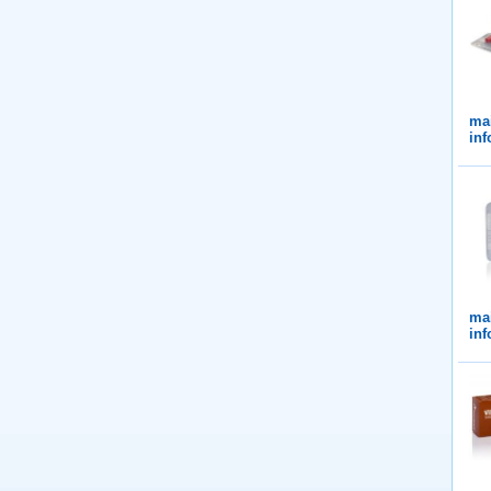
ma
in
ma
in