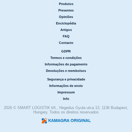
|
Produtos
|
Presentes
|
Opiniões
|
Enciclopédia
|
Artigos
|
FAQ
|
Contacto
GDPR
|
Termos e condições
|
Informações de pagamento
|
Devoluções e reembolsos
Segurança e privacidade
|
Informações de envio
|
Impressum
|
Info
2026 © SMART LOGISTIK kft., Hegedus Gyula utca 13, 1136 Budapest,
Hungary, Todos os direitos reservados