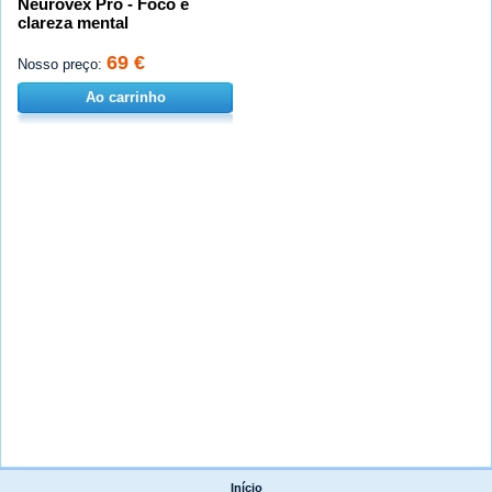
Neurovex Pro - Foco e
clareza mental
69 €
Nosso preço:
Ao carrinho
Início