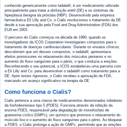
conhecido genericamente como tadalafil, é um medicamento utilizado
principalmente para tratar
a disfunção erétil
(DE) e os sintomas da
hiperplasia benigna da próstata
(HBP). Desenvolvido pela empresa
farmacêutica Eli Lilly and Co, o Cialis revolucionou o tratamento da DE
desde a sua aprovação pela Food and Drug Administration (FDA) dos
EUA em 2003.
O percurso do Cialis começou na década de 1990, quando os
investigadores da ICOS Corporation investigaram compostos para o
tratamento de doenças cardiovasculares. Durante os ensaios clínicos,
descobriram que um desses compostos, o tadalafil, apresentava
efeitos promissores no relaxamento dos músculos penianos e no
aumento do fluxo sanguíneo para o pénis, o que conduzia a ereções.
Reconhecendo o seu potencial, a ICOS estabeleceu uma parceria com
a Eli Lilly and Co. para desenvolver o tadalafil como tratamento para a
DE. Após testes rigorosos, o Cialis recebeu a aprovação da FDA,
marcando um avanço significativo na terapia da DE.
Como funciona o Cialis?
Cialis pertence a uma classe de medicamentos denominados inibidores
da fosfodiesterase tipo 5 (PDE5). Funciona através da inibição da
enzima PDE5, responsável pela degradação do monofosfato de
guanosina cíclico (GMPc), um químico que promove o relaxamento do
músculo liso e o aumento do fluxo sanguíneo para o pénis. Ao bloquear
a PDE5, o Cialis prolonga a ação do GMPc, permitindo que as ereções